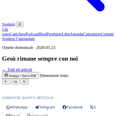
Sostieni
☰
Chi
sono
Catechesi
Podcast
Blog
Preghiere
Libri
Agenda
Calendario
Contatti
Sostieni l’apostolato
Omelie domenicali · 2020-05-23
Gesù rimane sempre con noi
Santa Messa · Rito romano antico · Vetus Ordo · Mess
← Tutti gli articoli
Dimensione testo:
Stampa / Salva PDF
A−
Aa
A+
CONDIVIDI QUESTO ARTICOLO
WhatsApp
Telegram
Facebook
X
Email
Copia link