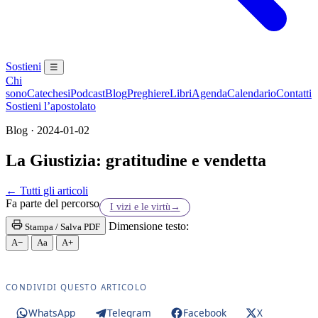
Sostieni
☰
Chi
sono
Catechesi
Podcast
Blog
Preghiere
Libri
Agenda
Calendario
Contatti
Sostieni l’apostolato
Blog · 2024-01-02
La Giustizia: gratitudine e vendetta
Sacro Cuore · Sacro Cuore di Gesù
← Tutti gli articoli
Fa parte del percorso
I vizi e le virtù
→
Dimensione testo:
Stampa / Salva PDF
A−
Aa
A+
CONDIVIDI QUESTO ARTICOLO
WhatsApp
Telegram
Facebook
X