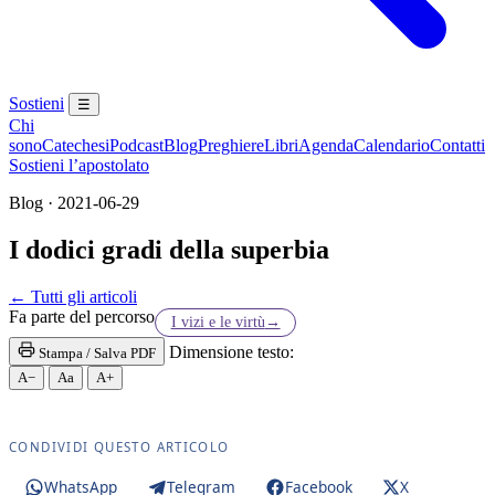
Sostieni
☰
Chi
sono
Catechesi
Podcast
Blog
Preghiere
Libri
Agenda
Calendario
Contatti
Sostieni l’apostolato
Blog · 2021-06-29
I dodici gradi della superbia
Madonna · Maria Santissima · Maria SS. · Beata V
← Tutti gli articoli
Fa parte del percorso
I vizi e le virtù
→
Dimensione testo:
Stampa / Salva PDF
A−
Aa
A+
CONDIVIDI QUESTO ARTICOLO
WhatsApp
Telegram
Facebook
X