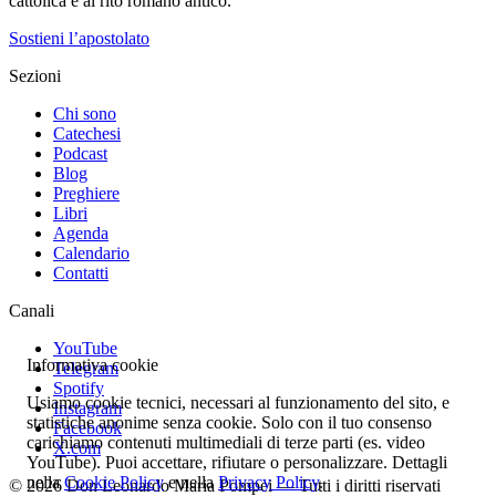
cattolica e al rito romano antico.
Sostieni l’apostolato
Sezioni
Chi sono
Catechesi
Podcast
Blog
Preghiere
Libri
Agenda
Calendario
Contatti
Canali
YouTube
Informativa cookie
Telegram
Spotify
Usiamo cookie tecnici, necessari al funzionamento del sito, e
Instagram
statistiche anonime senza cookie. Solo con il tuo consenso
Facebook
carichiamo contenuti multimediali di terze parti (es. video
X.com
YouTube). Puoi accettare, rifiutare o personalizzare. Dettagli
nella
Cookie Policy
e nella
Privacy Policy
.
© 2026 Don Leonardo Maria Pompei — Tutti i diritti riservati