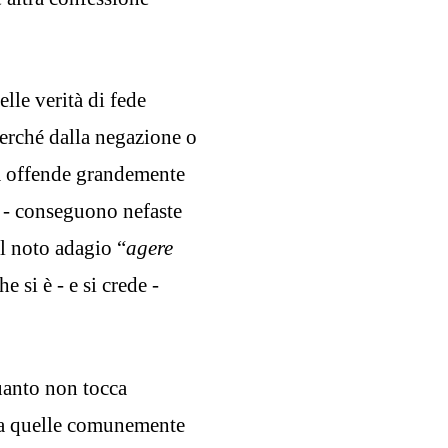
lle verità di fede
perché dalla negazione o
ssa offende grandemente
a - conseguono nefaste
il noto adagio “
agere
e si è - e si crede -
uanto non tocca
 ma quelle comunemente