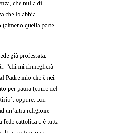
enza, che nulla di
za che lo abbia
so (almeno quella parte
fede già professata,
sù: “chi mi rinnegherà
al Padre mio che è nei
uto per paura (come nel
tirio), oppure, con
d un’altra religione,
fede cattolica c’è tutta
e altra confessione