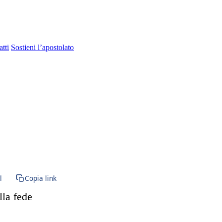
tti
Sostieni l’apostolato
ta Vergine Maria · BVM · Vergine Maria · Santa Maria · Penitenza · Sacr
l
Copia link
lla fede