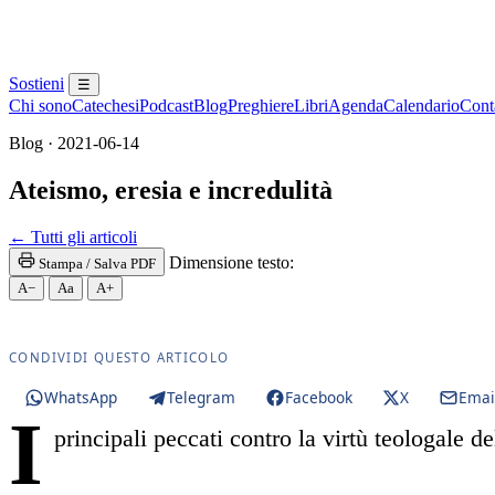
Sostieni
☰
Chi sono
Catechesi
Podcast
Blog
Preghiere
Libri
Agenda
Calendario
Conta
Blog · 2021-06-14
Ateismo, eresia e incredulità
Maria Santissima · Maria SS. · Beata Vergine · Bea
← Tutti gli articoli
Dimensione testo:
Stampa / Salva PDF
A−
Aa
A+
CONDIVIDI QUESTO ARTICOLO
WhatsApp
Telegram
Facebook
X
Emai
I
principali peccati contro la virtù teologale de