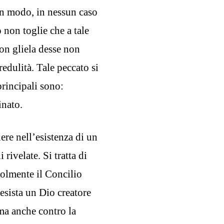
un modo, in nessun caso
 non toglie che a tale
on gliela desse non
edulità. Tale peccato si
principali sono:
inato.
dere nell’esistenza di un
 rivelate. Si tratta di
olmente il Concilio
 esista un Dio creatore
 ma anche contro la