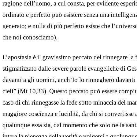
ragione dell’uomo, a cui consta, per evidente esperi
ordinato e perfetto può esistere senza una intelligen
generato; e nulla di più perfetto esiste che l’univer
che noi conosciamo).
L’apostasia è il gravissimo peccato del rinnegare la 
stigmatizzato dalle severe parole evangeliche di Ge
davanti a gli uomini, anch’Io lo rinnegherò davanti 
cieli” (Mt 10,33). Questo peccato può essere compi
caso di chi rinnegasse la fede sotto minaccia del mar
maggiore coscienza e lucidità, da chi si convertisse a
qualunque essa sia, dal momento che solo nella santa 
intera la pienezza della verità e volgersi a qualunqu