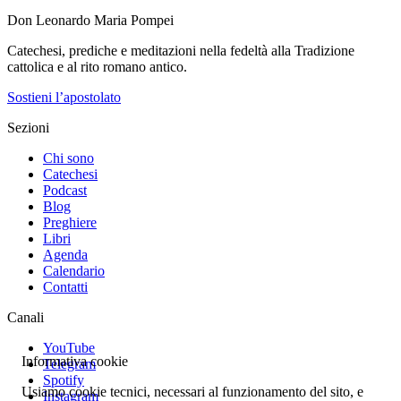
Don Leonardo Maria Pompei
Catechesi, prediche e meditazioni nella fedeltà alla Tradizione
cattolica e al rito romano antico.
Sostieni l’apostolato
Sezioni
Chi sono
Catechesi
Podcast
Blog
Preghiere
Libri
Agenda
Calendario
Contatti
Canali
YouTube
Informativa cookie
Telegram
Spotify
Usiamo cookie tecnici, necessari al funzionamento del sito, e
Instagram