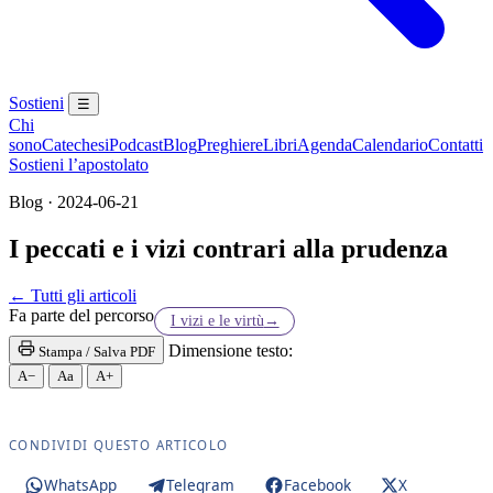
Sostieni
☰
Chi
sono
Catechesi
Podcast
Blog
Preghiere
Libri
Agenda
Calendario
Contatti
Sostieni l’apostolato
Blog · 2024-06-21
I peccati e i vizi contrari alla prudenza
Novissimi · Giudizio · Inferno · Paradiso · Purgator
← Tutti gli articoli
Fa parte del percorso
I vizi e le virtù
→
Dimensione testo:
Stampa / Salva PDF
A−
Aa
A+
CONDIVIDI QUESTO ARTICOLO
WhatsApp
Telegram
Facebook
X