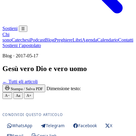
Sostieni
☰
Chi
sono
Catechesi
Podcast
Blog
Preghiere
Libri
Agenda
Calendario
Contatti
Sostieni l’apostolato
Blog · 2017-05-17
Gesù vero Dio e vero uomo
← Tutti gli articoli
Dimensione testo:
Stampa / Salva PDF
A−
Aa
A+
CONDIVIDI QUESTO ARTICOLO
WhatsApp
Telegram
Facebook
X
Email
Copia link