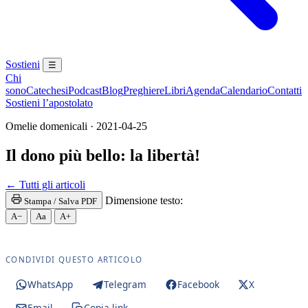
Sostieni
☰
Chi
sono
Catechesi
Podcast
Blog
Preghiere
Libri
Agenda
Calendario
Contatti
Sostieni l’apostolato
Omelie domenicali · 2021-04-25
Il dono più bello: la libertà!
← Tutti gli articoli
Dimensione testo:
Stampa / Salva PDF
A−
Aa
A+
CONDIVIDI QUESTO ARTICOLO
WhatsApp
Telegram
Facebook
X
Email
Copia link