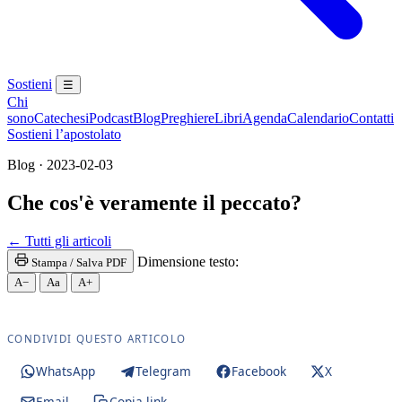
Sostieni
☰
Chi
sono
Catechesi
Podcast
Blog
Preghiere
Libri
Agenda
Calendario
Contatti
Sostieni l’apostolato
Blog · 2023-02-03
Che cos'è veramente il peccato?
← Tutti gli articoli
Dimensione testo:
Stampa / Salva PDF
A−
Aa
A+
CONDIVIDI QUESTO ARTICOLO
WhatsApp
Telegram
Facebook
X
Email
Copia link