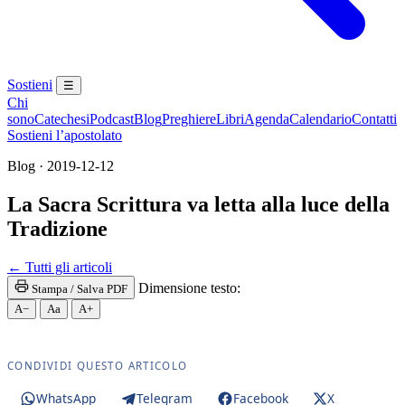
Sostieni
☰
Chi
sono
Catechesi
Podcast
Blog
Preghiere
Libri
Agenda
Calendario
Contatti
Sostieni l’apostolato
Blog · 2019-12-12
La Sacra Scrittura va letta alla luce della
Tradizione
Santa Messa · Rito romano antico · Vetus Ordo · Mess
← Tutti gli articoli
Dimensione testo:
Stampa / Salva PDF
A−
Aa
A+
CONDIVIDI QUESTO ARTICOLO
WhatsApp
Telegram
Facebook
X