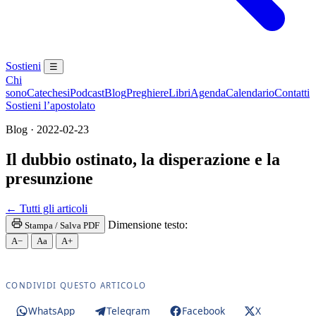
Sostieni
☰
Chi
sono
Catechesi
Podcast
Blog
Preghiere
Libri
Agenda
Calendario
Contatti
Sostieni l’apostolato
Blog · 2022-02-23
Il dubbio ostinato, la disperazione e la
presunzione
Paraclito · Paracleto · Santo Spirito · Novissimi · M
← Tutti gli articoli
Dimensione testo:
Stampa / Salva PDF
A−
Aa
A+
CONDIVIDI QUESTO ARTICOLO
WhatsApp
Telegram
Facebook
X