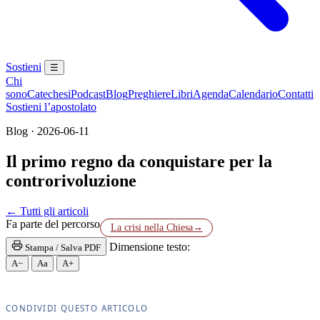
Sostieni
☰
Chi
sono
Catechesi
Podcast
Blog
Preghiere
Libri
Agenda
Calendario
Contatti
Sostieni l’apostolato
Blog · 2026-06-11
Il primo regno da conquistare per la
controrivoluzione
Madonna · Maria Santissima · Maria SS. · Beata Ve
← Tutti gli articoli
Fa parte del percorso
La crisi nella Chiesa
→
Dimensione testo:
Stampa / Salva PDF
A−
Aa
A+
CONDIVIDI QUESTO ARTICOLO