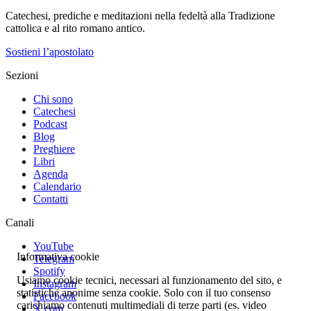
Catechesi, prediche e meditazioni nella fedeltà alla Tradizione
cattolica e al rito romano antico.
Sostieni l’apostolato
Sezioni
Chi sono
Catechesi
Podcast
Blog
Preghiere
Libri
Agenda
Calendario
Contatti
Canali
YouTube
Informativa cookie
Telegram
Spotify
Usiamo cookie tecnici, necessari al funzionamento del sito, e
Instagram
statistiche anonime senza cookie. Solo con il tuo consenso
Facebook
carichiamo contenuti multimediali di terze parti (es. video
X.com