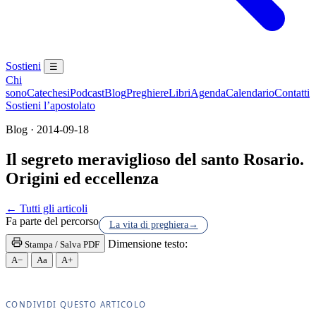
Sostieni
☰
Chi
sono
Catechesi
Podcast
Blog
Preghiere
Libri
Agenda
Calendario
Contatti
Sostieni l’apostolato
Blog · 2014-09-18
Il segreto meraviglioso del santo Rosario.
Origini ed eccellenza
Madonna · Maria Santissima · Beata Vergine · Beata
← Tutti gli articoli
Fa parte del percorso
La vita di preghiera
→
Dimensione testo:
Stampa / Salva PDF
A−
Aa
A+
CONDIVIDI QUESTO ARTICOLO