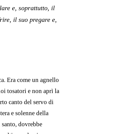
are e, soprattutto, il
frire, il suo pregare e,
cca. Era come un agnello
i tosatori e non aprì la
rto canto del servo di
stera e solenne della
ì santo, dovrebbe