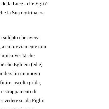
 della Luce - che Egli è
he la Sua dottrina era
to soldato che aveva
o, a cui ovviamente non
l’unica Verità che
è che Egli era (ed è)
hiudersi in un nuovo
finire, ascolta grida,
i e strappamenti di
er vedere se, da Figlio