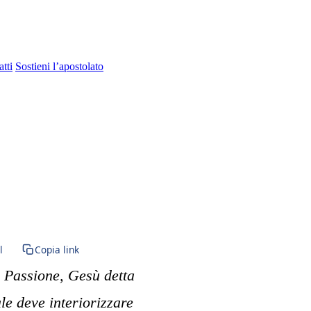
tti
Sostieni l’apostolato
ta Vergine Maria · BVM · Vergine Maria · Santa Maria · Santa Messa · Ri
l
Copia link
a Passione, Gesù detta
ale deve interiorizzare