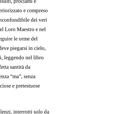
nsulti, proclami e
eriorizzato e compreso
 inconfondibile dei veri
del Loro Maestro e nel
eguire le orme del
eve piegarsi in cielo,
si, leggendo nel libro
etta santità da
senza “ma”, senza
ciose e pretestuose
enzi, interrotti solo da