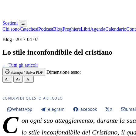
Sostieni
☰
Chi sono
Catechesi
Podcast
Blog
Preghiere
Libri
Agenda
Calendario
Conta
Blog · 2017-04-07
Lo stile inconfondibile del cristiano
Maria Santissima · Maria SS. · Beata Vergine · Bea
← Tutti gli articoli
Dimensione testo:
Stampa / Salva PDF
A−
Aa
A+
CONDIVIDI QUESTO ARTICOLO
WhatsApp
Telegram
Facebook
X
Emai
C
on ogni suo atteggiamento, durante la su
lo stile inconfondibile del Cristiano, il qu