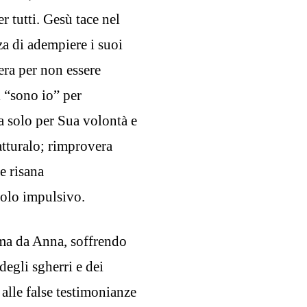
r tutti. Gesù tace nel
za di adempiere i suoi
iera per non essere
l “sono io” per
a solo per Sua volontà e
atturalo; rimprovera
e risana
tolo impulsivo.
ima da Anna, soffrendo
degli sgherri e dei
alle false testimonianze