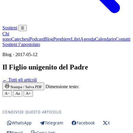
Sostieni
☰
Chi
sono
Catechesi
Podcast
Blog
Preghiere
Libri
Agenda
Calendario
Contatti
Sostieni l’apostolato
Blog · 2017-05-12
Il Figlio unigenito del Padre
Rito romano antico · Vetus Ordo · Messa tridentina 
← Tutti gli articoli
Dimensione testo:
Stampa / Salva PDF
A−
Aa
A+
CONDIVIDI QUESTO ARTICOLO
WhatsApp
Telegram
Facebook
X
Email
Copia link