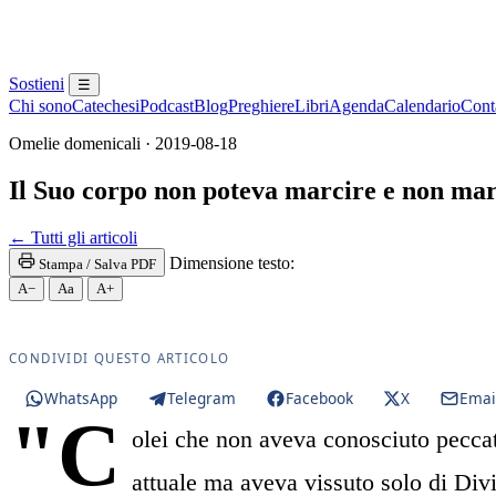
Sostieni
☰
Chi sono
Catechesi
Podcast
Blog
Preghiere
Libri
Agenda
Calendario
Conta
Omelie domenicali · 2019-08-18
Il Suo corpo non poteva marcire e non mar
Madonna · Maria SS. · Beata Vergine · Beata Vergi
← Tutti gli articoli
Dimensione testo:
Stampa / Salva PDF
A−
Aa
A+
CONDIVIDI QUESTO ARTICOLO
WhatsApp
Telegram
Facebook
X
Emai
"C
olei che non aveva conosciuto peccat
attuale ma aveva vissuto solo di Div