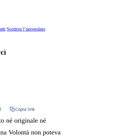
tti
Sostieni l’apostolato
cì
ne Maria · BVM · Vergine Maria · Santa Maria · Eucaristia · Santissim
l
Copia link
o né originale né
ina Volontà non poteva