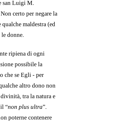
e san Luigi M.
 Non certo per negare la
e qualche maldestra (ed
e le donne.
nte ripiena di ogni
sione possibile la
o che se Egli - per
o qualche altro dono non
ivinità, tra la natura e
il “
non plus ultra
”.
non poterne contenere