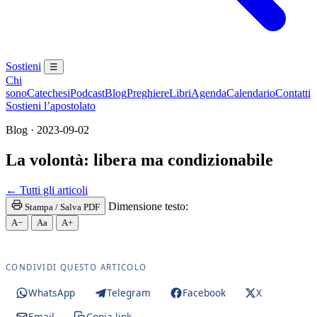
Sostieni
☰
Chi
sono
Catechesi
Podcast
Blog
Preghiere
Libri
Agenda
Calendario
Contatti
Sostieni l’apostolato
Blog · 2023-09-02
La volontà: libera ma condizionabile
Novissimi · Paradiso · Purgatorio · Angelo Custod
← Tutti gli articoli
Dimensione testo:
Stampa / Salva PDF
A−
Aa
A+
CONDIVIDI QUESTO ARTICOLO
WhatsApp
Telegram
Facebook
X
Email
Copia link