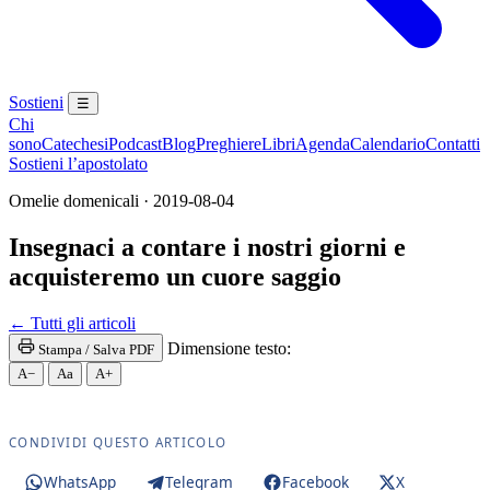
Sostieni
☰
Chi
sono
Catechesi
Podcast
Blog
Preghiere
Libri
Agenda
Calendario
Contatti
Sostieni l’apostolato
Omelie domenicali · 2019-08-04
Insegnaci a contare i nostri giorni e
acquisteremo un cuore saggio
Santa Messa · Rito romano antico · Vetus Ordo · Mes
← Tutti gli articoli
Dimensione testo:
Stampa / Salva PDF
A−
Aa
A+
CONDIVIDI QUESTO ARTICOLO
WhatsApp
Telegram
Facebook
X