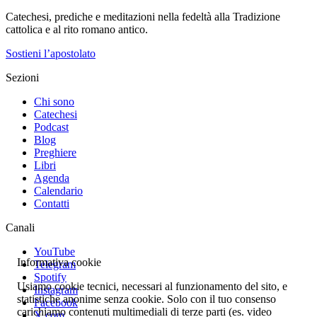
Catechesi, prediche e meditazioni nella fedeltà alla Tradizione
cattolica e al rito romano antico.
Sostieni l’apostolato
Sezioni
Chi sono
Catechesi
Podcast
Blog
Preghiere
Libri
Agenda
Calendario
Contatti
Canali
YouTube
Informativa cookie
Telegram
Spotify
Usiamo cookie tecnici, necessari al funzionamento del sito, e
Instagram
statistiche anonime senza cookie. Solo con il tuo consenso
Facebook
carichiamo contenuti multimediali di terze parti (es. video
X.com