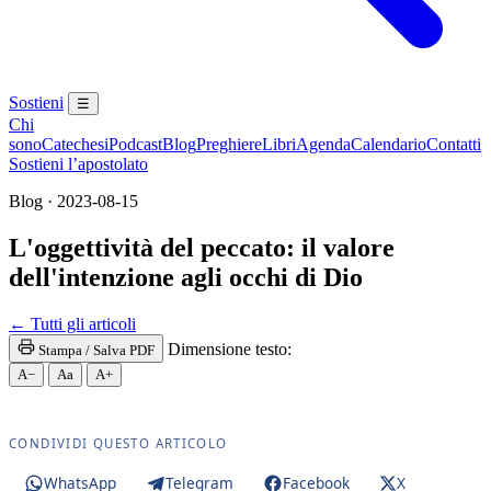
Sostieni
☰
Chi
sono
Catechesi
Podcast
Blog
Preghiere
Libri
Agenda
Calendario
Contatti
Sostieni l’apostolato
Blog · 2023-08-15
L'oggettività del peccato: il valore
dell'intenzione agli occhi di Dio
Penitenza · Sacramento della Penitenza · Riconcilia
← Tutti gli articoli
Dimensione testo:
Stampa / Salva PDF
A−
Aa
A+
CONDIVIDI QUESTO ARTICOLO
WhatsApp
Telegram
Facebook
X