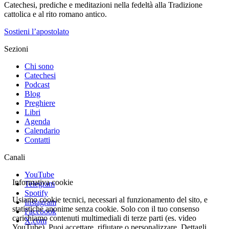
Catechesi, prediche e meditazioni nella fedeltà alla Tradizione
cattolica e al rito romano antico.
Sostieni l’apostolato
Sezioni
Chi sono
Catechesi
Podcast
Blog
Preghiere
Libri
Agenda
Calendario
Contatti
Canali
YouTube
Informativa cookie
Telegram
Spotify
Usiamo cookie tecnici, necessari al funzionamento del sito, e
Instagram
statistiche anonime senza cookie. Solo con il tuo consenso
Facebook
carichiamo contenuti multimediali di terze parti (es. video
X.com
YouTube). Puoi accettare, rifiutare o personalizzare. Dettagli