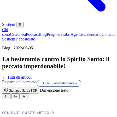
Sostieni
☰
Chi
sono
Catechesi
Podcast
Blog
Preghiere
Libri
Agenda
Calendario
Contatti
Sostieni l’apostolato
Blog · 2022-06-05
La bestemmia contro lo Spirito Santo: il
peccato imperdonabile!
Confessione · Sacramento della Penitenza · Riconcil
← Tutti gli articoli
Fa parte del percorso
I Dieci Comandamenti
→
Dimensione testo:
Stampa / Salva PDF
A−
Aa
A+
CONDIVIDI QUESTO ARTICOLO