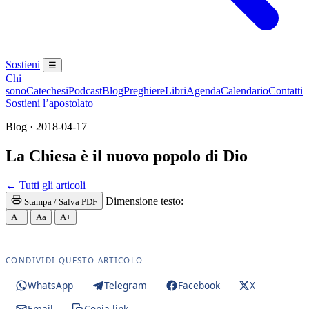
Sostieni
☰
Chi
sono
Catechesi
Podcast
Blog
Preghiere
Libri
Agenda
Calendario
Contatti
Sostieni l’apostolato
Blog · 2018-04-17
La Chiesa è il nuovo popolo di Dio
Maria Santissima · Maria SS. · Beata Vergine · Bea
← Tutti gli articoli
Dimensione testo:
Stampa / Salva PDF
A−
Aa
A+
CONDIVIDI QUESTO ARTICOLO
WhatsApp
Telegram
Facebook
X
Email
Copia link