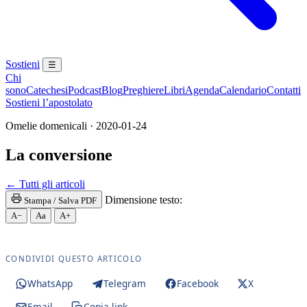
Sostieni
☰
Chi
sono
Catechesi
Podcast
Blog
Preghiere
Libri
Agenda
Calendario
Contatti
Sostieni l’apostolato
Omelie domenicali · 2020-01-24
La conversione
Santa Messa · Rito romano antico · Vetus Ordo · Me
← Tutti gli articoli
Dimensione testo:
Stampa / Salva PDF
A−
Aa
A+
CONDIVIDI QUESTO ARTICOLO
WhatsApp
Telegram
Facebook
X
Email
Copia link