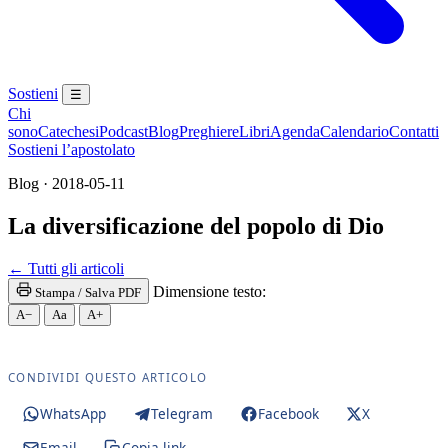
Sostieni
☰
Chi
sono
Catechesi
Podcast
Blog
Preghiere
Libri
Agenda
Calendario
Contatti
Sostieni l’apostolato
Blog · 2018-05-11
La diversificazione del popolo di Dio
Eucaristia · Santissima Eucaristia · Santissimo Sa
← Tutti gli articoli
Dimensione testo:
Stampa / Salva PDF
A−
Aa
A+
CONDIVIDI QUESTO ARTICOLO
WhatsApp
Telegram
Facebook
X
Email
Copia link