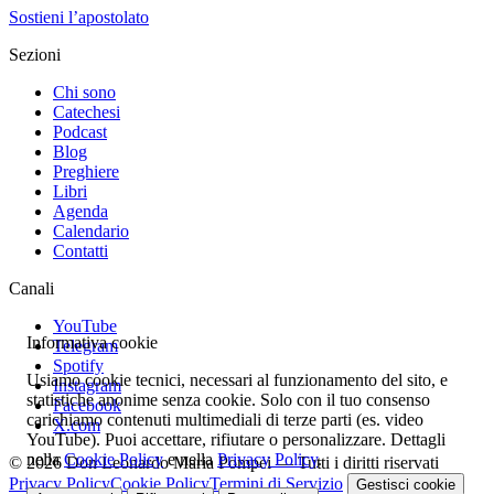
Sostieni l’apostolato
Sezioni
Chi sono
Catechesi
Podcast
Blog
Preghiere
Libri
Agenda
Calendario
Contatti
Canali
YouTube
Informativa cookie
Telegram
Spotify
Usiamo cookie tecnici, necessari al funzionamento del sito, e
Instagram
statistiche anonime senza cookie. Solo con il tuo consenso
Facebook
carichiamo contenuti multimediali di terze parti (es. video
X.com
YouTube). Puoi accettare, rifiutare o personalizzare. Dettagli
nella
Cookie Policy
e nella
Privacy Policy
.
© 2026 Don Leonardo Maria Pompei — Tutti i diritti riservati
Privacy Policy
Cookie Policy
Termini di Servizio
Gestisci cookie