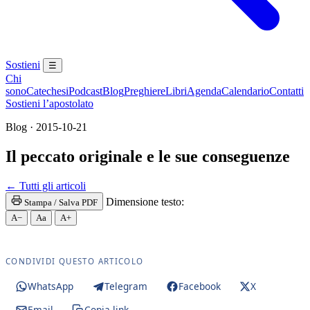
Sostieni
☰
Chi
sono
Catechesi
Podcast
Blog
Preghiere
Libri
Agenda
Calendario
Contatti
Sostieni l’apostolato
Blog · 2015-10-21
Il peccato originale e le sue conseguenze
Madonna · Maria SS. · Beata Vergine Maria · BVM · 
← Tutti gli articoli
Dimensione testo:
Stampa / Salva PDF
A−
Aa
A+
CONDIVIDI QUESTO ARTICOLO
WhatsApp
Telegram
Facebook
X
Email
Copia link