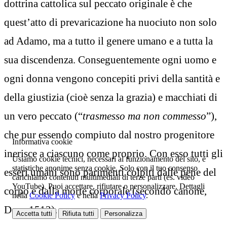
dottrina cattolica sul peccato originale è che
quest’atto di prevaricazione ha nuociuto non solo
ad Adamo, ma a tutto il genere umano e a tutta la
sua discendenza. Conseguentemente ogni uomo e
ogni donna vengono concepiti privi della santità e
della giustizia (cioè senza la grazia) e macchiati di
un vero peccato (“
trasmesso ma non commesso
”),
che pur essendo compiuto dal nostro progenitore
Informativa cookie
inerisce a ciascuno come proprio. Con esso tutti gli
Usiamo cookie tecnici, necessari al funzionamento del sito, e
statistiche anonime senza cookie. Solo con il tuo consenso
esseri umani sono parimenti colpiti dalle pene del
carichiamo contenuti multimediali di terze parti (es. video
YouTube). Puoi accettare, rifiutare o personalizzare. Dettagli
corpo e dalla morte corporale (secondo canone,
nella
Cookie Policy
e nella
Privacy Policy
.
Denz 1512).
Accetta tutti
Rifiuta tutti
Personalizza