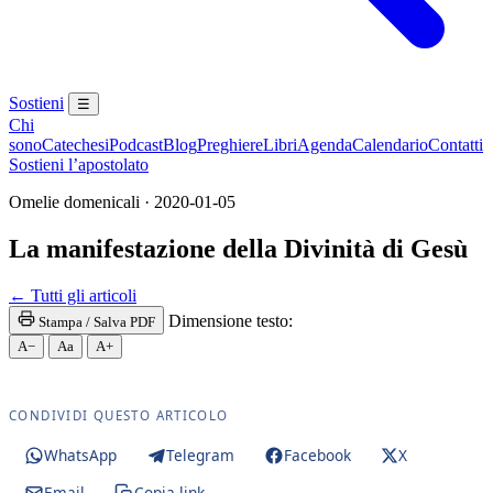
Sostieni
☰
Chi
sono
Catechesi
Podcast
Blog
Preghiere
Libri
Agenda
Calendario
Contatti
Sostieni l’apostolato
Omelie domenicali · 2020-01-05
La manifestazione della Divinità di Gesù
Paraclito · Paracleto · Santo Spirito
← Tutti gli articoli
Dimensione testo:
Stampa / Salva PDF
A−
Aa
A+
CONDIVIDI QUESTO ARTICOLO
WhatsApp
Telegram
Facebook
X
Email
Copia link