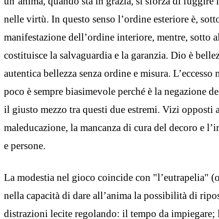
un’anima, quando sta in grazia, si sforza di fuggire i
nelle virtù. In questo senso l’ordine esteriore è, sotto
manifestazione dell’ordine interiore, mentre, sotto alt
costituisce la salvaguardia e la garanzia. Dio è belle
autentica bellezza senza ordine e misura. L’eccesso 
poco è sempre biasimevole perché è la negazione del
il giusto mezzo tra questi due estremi. Vizi opposti 
maleducazione, la mancanza di cura del decoro e l’i
e persone.
La modestia nel gioco coincide con "l’eutrapelia" (o 
nella capacità di dare all’anima la possibilità di rip
distrazioni lecite regolando: il tempo da impiegare; l