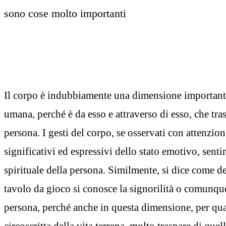
sono cose molto importanti
Il corpo è indubbiamente una dimensione importanti
umana, perché è da esso e attraverso di esso, che tra
persona. I gesti del corpo, se osservati con attenzio
significativi ed espressivi dello stato emotivo, sent
spirituale della persona. Similmente, si dice come d
tavolo da gioco si conosce la signorilità o comunque
persona, perché anche in questa dimensione, per quan
circoscritta della vita terrena, molto traspare di quel