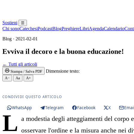
Sostieni
☰
Chi sono
Catechesi
Podcast
Blog
Preghiere
Libri
Agenda
Calendario
Conta
Blog · 2021-02-01
Evviva il decoro e la buona educazione!
Paraclito · Paracleto · Santo Spirito
← Tutti gli articoli
Dimensione testo:
Stampa / Salva PDF
A−
Aa
A+
CONDIVIDI QUESTO ARTICOLO
WhatsApp
Telegram
Facebook
X
Emai
L
a modestia degli atteggiamenti del corpo e
osservare l'ordine e la misura anche nei di