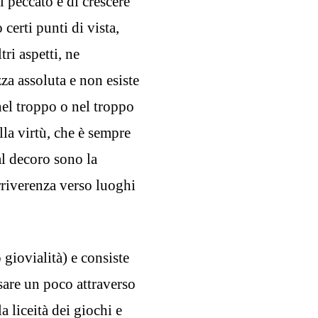
l peccato e di crescere
 certi punti di vista,
ri aspetti, ne
zza assoluta e non esiste
nel troppo o nel troppo
la virtù, che è sempre
al decoro sono la
rriverenza verso luoghi
giovialità) e consiste
osare un poco attraverso
a liceità dei giochi e