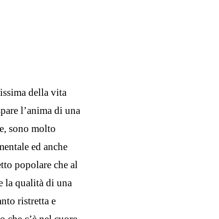
ssima della vita
spare l’anima di una
ne, sono molto
imentale ed anche
etto popolare che al
 la qualità di una
to ristretta e
lo che c’è nel cuore