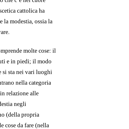
cetica cattolica ha
e la modestia, ossia la
vare.
omprende molte cose: il
uti e in piedi; il modo
si sta nei vari luoghi
ntrano nella categoria
in relazione alle
estia negli
no (della propria
e cose da fare (nella