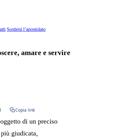
tti
Sostieni l’apostolato
scere, amare e servire
ine · Beata Vergine Maria · BVM · Santa Maria · Paraclito · Paracleto 
l
Copia link
 oggetto di un preciso
 più giudicata,