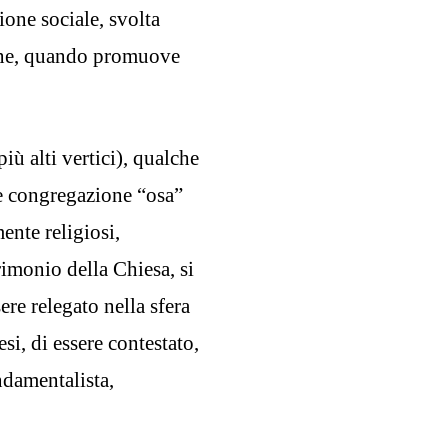
one sociale, svolta
infine, quando promuove
ù alti vertici), qualche
e congregazione “osa”
ente religiosi,
rimonio della Chiesa, si
ere relegato nella sfera
si, di essere contestato,
ndamentalista,