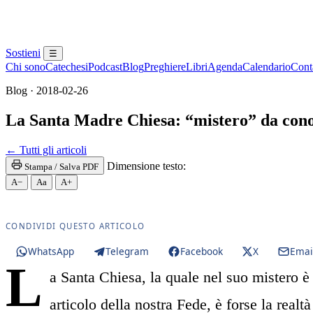
Sostieni
☰
Chi sono
Catechesi
Podcast
Blog
Preghiere
Libri
Agenda
Calendario
Conta
Blog · 2018-02-26
La Santa Madre Chiesa: “mistero” da cono
Madonna · Maria Santissima · Maria SS. · Beata Verg
← Tutti gli articoli
Dimensione testo:
Stampa / Salva PDF
A−
Aa
A+
CONDIVIDI QUESTO ARTICOLO
WhatsApp
Telegram
Facebook
X
Emai
L
a Santa Chiesa, la quale nel suo mistero è
articolo della nostra Fede, è forse la realtà