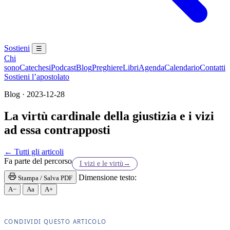
Sostieni
☰
Chi
sono
Catechesi
Podcast
Blog
Preghiere
Libri
Agenda
Calendario
Contatti
Sostieni l’apostolato
Blog · 2023-12-28
La virtù cardinale della giustizia e i vizi
ad essa contrapposti
Novissimi · Morte · Inferno · Paradiso · Purgatorio
← Tutti gli articoli
Fa parte del percorso
I vizi e le virtù
→
Dimensione testo:
Stampa / Salva PDF
A−
Aa
A+
CONDIVIDI QUESTO ARTICOLO