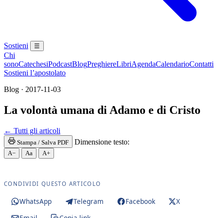
Sostieni
☰
Chi
sono
Catechesi
Podcast
Blog
Preghiere
Libri
Agenda
Calendario
Contatti
Sostieni l’apostolato
Blog · 2017-11-03
La volontà umana di Adamo e di Cristo
Santa Messa · Rito romano antico · Vetus Ordo · Mes
← Tutti gli articoli
Dimensione testo:
Stampa / Salva PDF
A−
Aa
A+
CONDIVIDI QUESTO ARTICOLO
WhatsApp
Telegram
Facebook
X
Email
Copia link