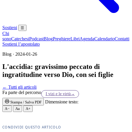
Sostieni
☰
Chi
sono
Catechesi
Podcast
Blog
Preghiere
Libri
Agenda
Calendario
Contatti
Sostieni l’apostolato
Blog · 2024-01-26
L'accidia: gravissimo peccato di
ingratitudine verso Dio, con sei figlie
Eucaristia · Santissima Eucaristia · Santissimo Sa
← Tutti gli articoli
Fa parte del percorso
I vizi e le virtù
→
Dimensione testo:
Stampa / Salva PDF
A−
Aa
A+
CONDIVIDI QUESTO ARTICOLO