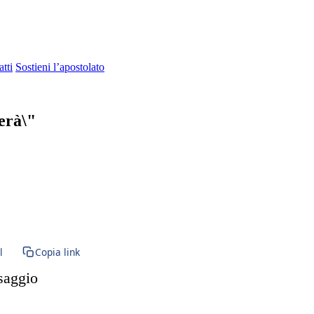
tti
Sostieni l’apostolato
erà\"
BVM · Vergine Maria · Santa Maria · Santissima Eucaristia · Santissimo
l
Copia link
ssaggio