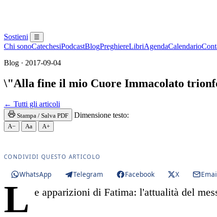
Sostieni
☰
Chi sono
Catechesi
Podcast
Blog
Preghiere
Libri
Agenda
Calendario
Conta
Blog · 2017-09-04
\"Alla fine il mio Cuore Immacolato trionf
Maria SS. · Beata Vergine · Beata Vergine Maria · 
← Tutti gli articoli
Dimensione testo:
Stampa / Salva PDF
A−
Aa
A+
CONDIVIDI QUESTO ARTICOLO
WhatsApp
Telegram
Facebook
X
Emai
L
e apparizioni di Fatima: l'attualità del me