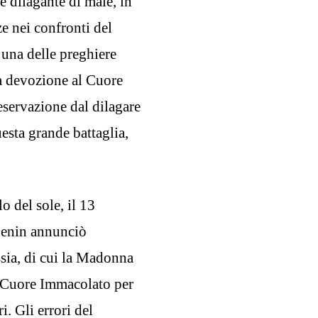
e dilagante di male, in
ze nei confronti del
 una delle preghiere
La devozione al Cuore
servazione dal dilagare
esta grande battaglia,
o del sole, il 13
Lenin annunciò
ssia, di cui la Madonna
o Cuore Immacolato per
. Gli errori del