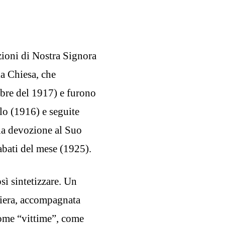
izioni di Nostra Signora
la Chiesa, che
obre del 1917) e furono
lo (1916) e seguite
lla devozione al Suo
abati del mese (1925).
sì sintetizzare. Un
hiera, accompagnata
 come “vittime”, come