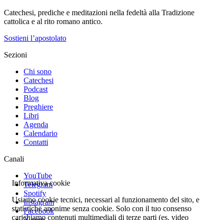
Catechesi, prediche e meditazioni nella fedeltà alla Tradizione
cattolica e al rito romano antico.
Sostieni l’apostolato
Sezioni
Chi sono
Catechesi
Podcast
Blog
Preghiere
Libri
Agenda
Calendario
Contatti
Canali
YouTube
Informativa cookie
Telegram
Spotify
Usiamo cookie tecnici, necessari al funzionamento del sito, e
Instagram
statistiche anonime senza cookie. Solo con il tuo consenso
Facebook
carichiamo contenuti multimediali di terze parti (es. video
X.com