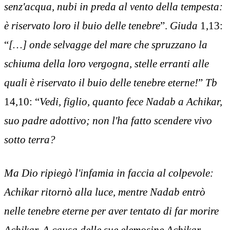
senz'acqua, nubi in preda al vento della tempesta:
è riservato loro il buio delle tenebre
”.
Giuda
1,13:
“
[…] onde selvagge del mare che spruzzano la
schiuma della loro vergogna, stelle erranti alle
quali è riservato il buio delle tenebre eterne!
”
Tb
14,10: “
Vedi, figlio, quanto fece Nadab a Achikar,
suo padre adottivo; non l'ha fatto scendere vivo
sotto terra?
Ma Dio ripiegò l'infamia in faccia al colpevole:
Achikar ritornò alla luce, mentre Nadab entrò
nelle tenebre eterne per aver tentato di far morire
Achikar. A causa delle sue elemosine Achikar