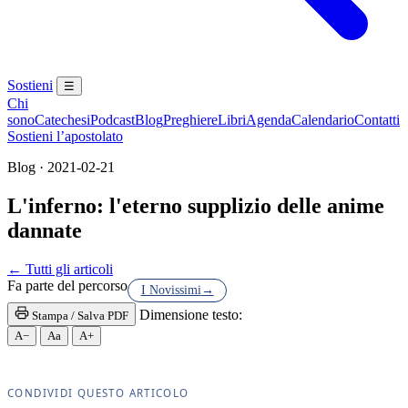
Sostieni
☰
Chi
sono
Catechesi
Podcast
Blog
Preghiere
Libri
Agenda
Calendario
Contatti
Sostieni l’apostolato
Blog · 2021-02-21
L'inferno: l'eterno supplizio delle anime
dannate
Novissimi · Paradiso · Purgatorio
← Tutti gli articoli
Fa parte del percorso
I Novissimi
→
Dimensione testo:
Stampa / Salva PDF
A−
Aa
A+
CONDIVIDI QUESTO ARTICOLO