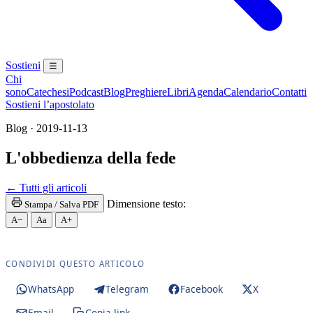
Sostieni
☰
Chi
sono
Catechesi
Podcast
Blog
Preghiere
Libri
Agenda
Calendario
Contatti
Sostieni l’apostolato
Blog · 2019-11-13
L'obbedienza della fede
Confessione · Riconciliazione · Sacramento della Co
← Tutti gli articoli
Dimensione testo:
Stampa / Salva PDF
A−
Aa
A+
CONDIVIDI QUESTO ARTICOLO
WhatsApp
Telegram
Facebook
X
Email
Copia link