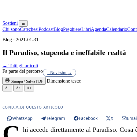
Sostieni
☰
Chi sono
Catechesi
Podcast
Blog
Preghiere
Libri
Agenda
Calendario
Conta
Blog · 2021-01-31
Il Paradiso, stupenda e ineffabile realtà
Novissimi · Purgatorio
← Tutti gli articoli
Fa parte del percorso
I Novissimi
→
Dimensione testo:
Stampa / Salva PDF
A−
Aa
A+
CONDIVIDI QUESTO ARTICOLO
WhatsApp
Telegram
Facebook
X
Emai
C
hi accede direttamente al Paradiso. Cosa è