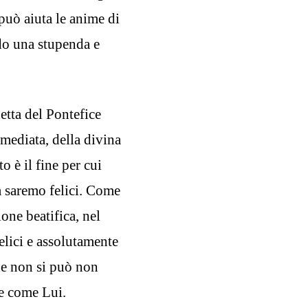
 può aiuta le anime di
do una stupenda e
detta del Pontefice
mmediata, della divina
o è il fine per cui
tà saremo felici. Come
ne beatifica, nel
elici e assolutamente
he non si può non
e come Lui.