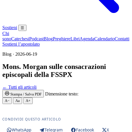
Sostieni
☰
Chi
sono
Catechesi
Podcast
Blog
Preghiere
Libri
Agenda
Calendario
Contatti
Sostieni l’apostolato
Blog · 2026-06-19
Mons. Morgan sulle consacrazioni
episcopali della FSSPX
Eucaristia · Santissima Eucaristia · Santissimo Sa
← Tutti gli articoli
Dimensione testo:
Stampa / Salva PDF
A−
Aa
A+
CONDIVIDI QUESTO ARTICOLO
WhatsApp
Telegram
Facebook
X