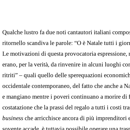
Qualche lustro fa due noti cantautori italiani compo
ritornello scandiva le parole: “O è Natale tutti i gio
Le motivazioni di questa provocatoria espressione, n
erano, per la verità, da rinvenire in alcuni luoghi co
ritriti” – quali quello delle sperequazioni economic
occidentale contemporaneo, del fatto che anche a Nat
e mangiano mentre i poveri continuano a morire di 
costatazione che la prassi del regalo a tutti i costi t
business
che arricchisce ancora di più imprenditori 
sovente accade, è tuttavia possibile operare una tra