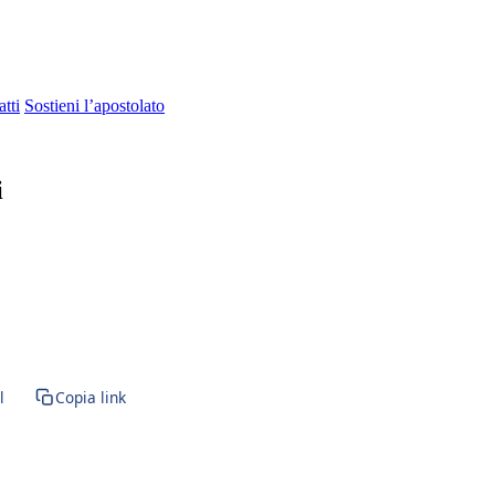
tti
Sostieni l’apostolato
i
gine · Beata Vergine Maria · BVM · Santa Maria · Eucaristia · Santiss
l
Copia link