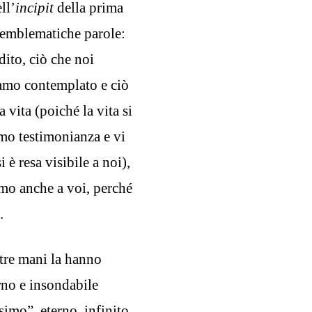
ll’
incipit
della prima
ed emblematiche parole:
dito, ciò che noi
iamo contemplato e ciò
 vita (poiché la vita si
amo testimonianza e vi
 è resa visibile a noi),
mo anche a voi, perché
.
ostre mani la hanno
no e insondabile
imo”, eterno, infinito,