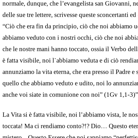
normale, dunque, che l’evangelista san Giovanni, ne
delle sue tre lettere, scrivesse queste sconcertanti 
“Ciò che era fin da principio, ciò che noi abbiamo u
abbiamo veduto con i nostri occhi, ciò che noi abb
che le nostre mani hanno toccato, ossia il Verbo della
è fatta visibile, noi l`abbiamo veduta e di ciò rendi
annunziamo la vita eterna, che era presso il Padre e si
quello che abbiamo veduto e udito, noi lo annunzia
anche voi siate in comunione con noi” (1Gv 1,1-3)”
La Vita si è fatta visibile, noi l’abbiamo vista, le n
toccata! Ma ci rendiamo conto?!? Dio… Questo eter
mistero... Questo Essere che noi sappiamo “perfettiss