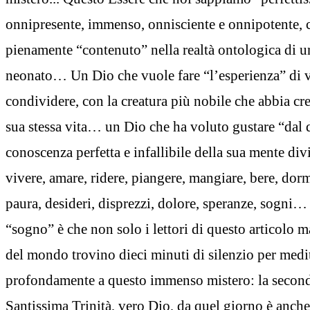
onnipresente, immenso, onnisciente e onnipotente, c
pienamente “contenuto” nella realtà ontologica di u
neonato… Un Dio che vuole fare “l’esperienza” di 
condividere, con la creatura più nobile che abbia crea
sua stessa vita… un Dio che ha voluto gustare “dal 
conoscenza perfetta e infallibile della sua mente div
vivere, amare, ridere, piangere, mangiare, bere, dorm
paura, desideri, disprezzi, dolore, speranze, sogni…
“sogno” è che non solo i lettori di questo articolo ma
del mondo trovino dieci minuti di silenzio per medi
profondamente a questo immenso mistero: la second
Santissima Trinità, vero Dio, da quel giorno è an