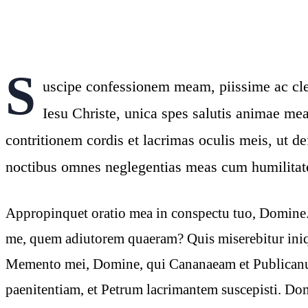
S
uscipe confessionem meam, piissime ac c
Iesu Christe, unica spes salutis animae mea
contritionem cordis et lacrimas oculis meis, ut d
noctibus omnes neglegentias meas cum humilitate 
Appropinquet oratio mea in conspectu tuo, Domine. S
me, quem adiutorem quaeram? Quis miserebitur iniq
Memento mei, Domine, qui Cananaeam et Publicanu
paenitentiam, et Petrum lacrimantem suscepisti. D