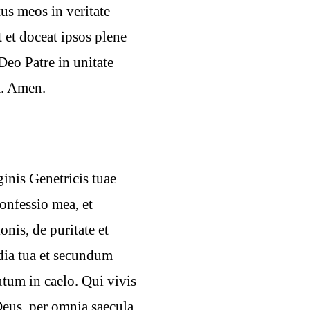
s meos in veritate
t et doceat ipsos plene
Deo Patre in unitate
m. Amen.
ginis Genetricis tuae
onfessio mea, et
onis, de puritate et
rdia tua et secundum
utum in caelo. Qui vivis
Deus, per omnia saecula