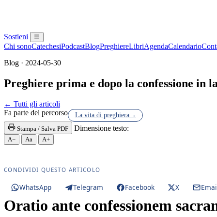
Sostieni
☰
Chi sono
Catechesi
Podcast
Blog
Preghiere
Libri
Agenda
Calendario
Conta
Blog · 2024-05-30
Preghiere prima e dopo la confessione in l
Penitenza · Sacramento della Penitenza · Riconcili
← Tutti gli articoli
Fa parte del percorso
La vita di preghiera
→
Dimensione testo:
Stampa / Salva PDF
A−
Aa
A+
CONDIVIDI QUESTO ARTICOLO
WhatsApp
Telegram
Facebook
X
Emai
Oratio ante confessionem sacr