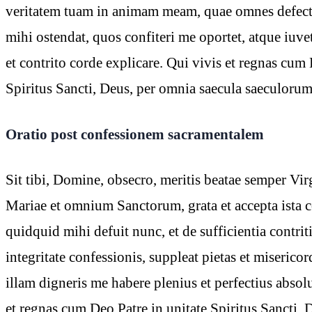
veritatem tuam in animam meam, quae omnes defectu
mihi ostendat, quos confiteri me oportet, atque iuve
et contrito corde explicare. Qui vivis et regnas cum 
Spiritus Sancti, Deus, per omnia saecula saeculoru
Oratio post confessionem sacramentalem
Sit tibi, Domine, obsecro, meritis beatae semper Vir
Mariae et omnium Sanctorum, grata et accepta ista c
quidquid mihi defuit nunc, et de sufficientia contriti
integritate confessionis, suppleat pietas et miserico
illam digneris me habere plenius et perfectius absol
et regnas cum Deo Patre in unitate Spiritus Sancti, 