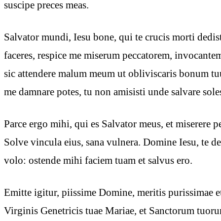
suscipe preces meas.
Salvator mundi, Iesu bone, qui te crucis morti dedist
faceres, respice me miserum peccatorem, invocante
sic attendere malum meum ut obliviscaris bonum tu
me damnare potes, tu non amisisti unde salvare sole
Parce ergo mihi, qui es Salvator meus, et miserere p
Solve vincula eius, sana vulnera. Domine Iesu, te des
volo: ostende mihi faciem tuam et salvus ero.
Emitte igitur, piissime Domine, meritis purissimae 
Virginis Genetricis tuae Mariae, et Sanctorum tuor