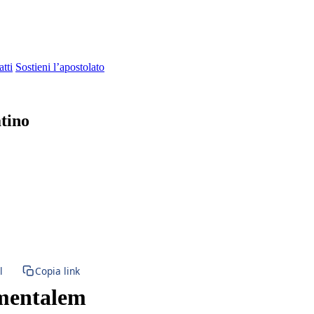
tti
Sostieni l’apostolato
atino
azione · Sacramento della Confessione
l
Copia link
amentalem