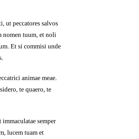
i, ut peccatores salvos
m nomen tuum, et noli
um. Et si commisi unde
s.
eccatrici animae meae.
idero, te quaero, te
et immaculatae semper
um, lucem tuam et