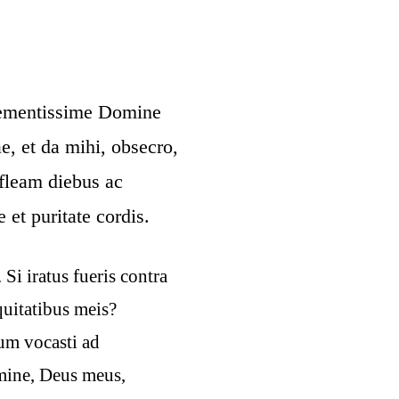
lementissime Domine
e, et da mihi, obsecro,
efleam diebus ac
et puritate cordis.
i iratus fueris contra
uitatibus meis?
m vocasti ad
omine, Deus meus,