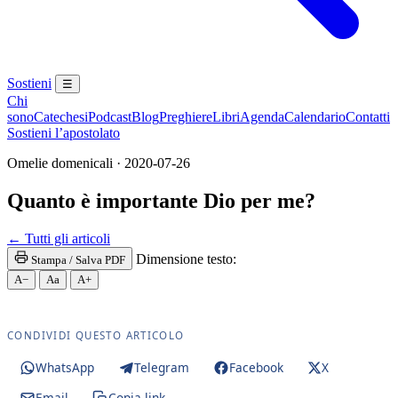
Sostieni
☰
Chi
sono
Catechesi
Podcast
Blog
Preghiere
Libri
Agenda
Calendario
Contatti
Sostieni l’apostolato
Omelie domenicali · 2020-07-26
Quanto è importante Dio per me?
Santa Messa · Rito romano antico · Vetus Ordo · Mes
← Tutti gli articoli
Dimensione testo:
Stampa / Salva PDF
A−
Aa
A+
CONDIVIDI QUESTO ARTICOLO
WhatsApp
Telegram
Facebook
X
Email
Copia link