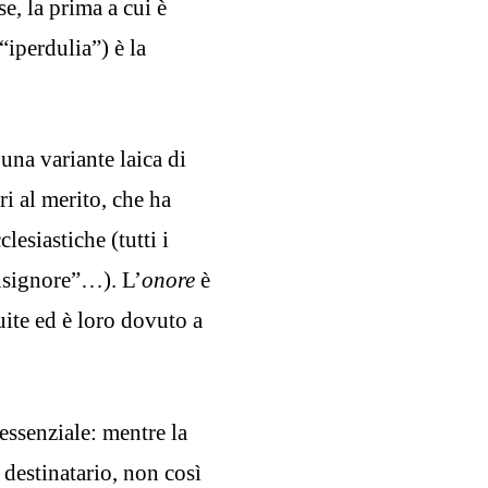
se, la prima a cui è
“iperdulia”) è la
una variante laica di
ri al merito, che ha
lesiastiche (tutti i
nsignore”…). L’
onore
è
uite ed è loro dovuto a
essenziale: mentre la
destinatario, non così