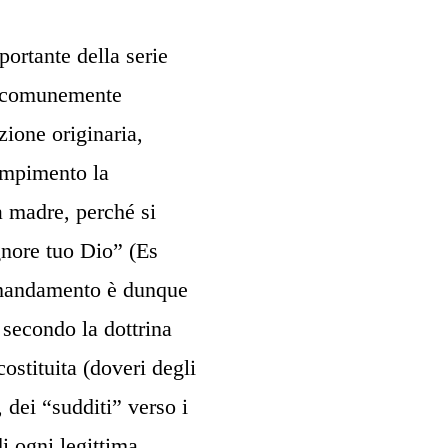
ortante della serie
o, comunemente
ione originaria,
dempimento la
a madre, perché si
ignore tuo Dio” (Es
comandamento è dunque
, secondo la dottrina
costituita (doveri degli
, dei “sudditi” verso i
di ogni legittima