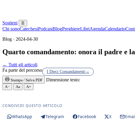
Sostieni
☰
Chi sono
Catechesi
Podcast
Blog
Preghiere
Libri
Agenda
Calendario
Conta
Blog · 2024-04-30
Quarto comandamento: onora il padre e l
Maria Santissima · Maria SS. · Beata Vergine · Bea
← Tutti gli articoli
Fa parte del percorso
I Dieci Comandamenti
→
Dimensione testo:
Stampa / Salva PDF
A−
Aa
A+
CONDIVIDI QUESTO ARTICOLO
WhatsApp
Telegram
Facebook
X
Emai