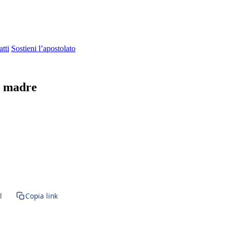
tti
Sostieni l’apostolato
a madre
ta Vergine Maria · BVM · Vergine Maria · Santa Maria · Novissimi · Gi
l
Copia link