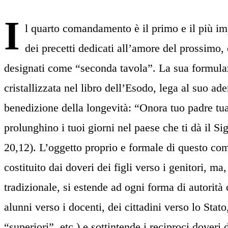
I
l quarto comandamento è il primo e il più imp
dei precetti dedicati all’amore del prossim
designati come “seconda tavola”. La sua formulaz
cristallizzata nel libro dell’Esodo, lega al suo a
benedizione della longevità: “Onora tuo padre tu
prolunghino i tuoi giorni nel paese che ti dà il S
20,12). L’oggetto proprio e formale di questo 
costituito dai doveri dei figli verso i genitori, ma
tradizionale, si estende ad ogni forma di autorità 
alunni verso i docenti, dei cittadini verso lo Stato
“superiori”, etc.) e sottintende i reciproci doveri 