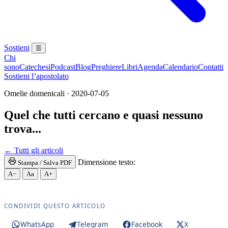
Sostieni
☰
Chi
sono
Catechesi
Podcast
Blog
Preghiere
Libri
Agenda
Calendario
Contatti
Sostieni l’apostolato
Omelie domenicali · 2020-07-05
Quel che tutti cercano e quasi nessuno
trova...
Santa Messa · Rito romano antico · Vetus Ordo · Mes
← Tutti gli articoli
Dimensione testo:
Stampa / Salva PDF
A−
Aa
A+
CONDIVIDI QUESTO ARTICOLO
WhatsApp
Telegram
Facebook
X