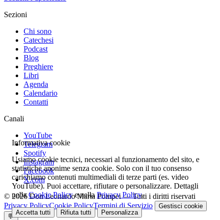
Sezioni
Chi sono
Catechesi
Podcast
Blog
Preghiere
Libri
Agenda
Calendario
Contatti
Canali
YouTube
Informativa cookie
Telegram
Spotify
Usiamo cookie tecnici, necessari al funzionamento del sito, e
Instagram
statistiche anonime senza cookie. Solo con il tuo consenso
Facebook
carichiamo contenuti multimediali di terze parti (es. video
X.com
YouTube). Puoi accettare, rifiutare o personalizzare. Dettagli
nella
Cookie Policy
e nella
Privacy Policy
.
© 2026 Don Leonardo Maria Pompei — Tutti i diritti riservati
Privacy Policy
Cookie Policy
Termini di Servizio
Gestisci cookie
Accetta tutti
Rifiuta tutti
Personalizza
💬