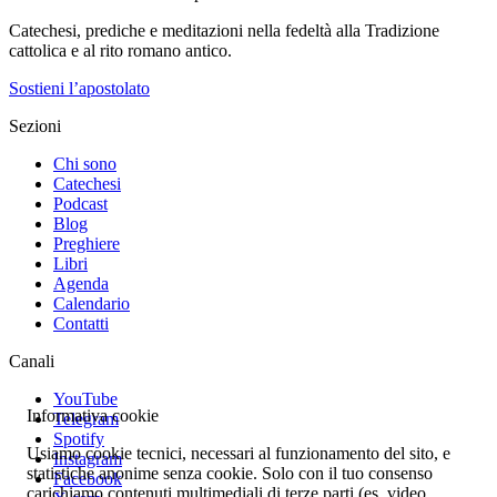
Catechesi, prediche e meditazioni nella fedeltà alla Tradizione
cattolica e al rito romano antico.
Sostieni l’apostolato
Sezioni
Chi sono
Catechesi
Podcast
Blog
Preghiere
Libri
Agenda
Calendario
Contatti
Canali
YouTube
Informativa cookie
Telegram
Spotify
Usiamo cookie tecnici, necessari al funzionamento del sito, e
Instagram
statistiche anonime senza cookie. Solo con il tuo consenso
Facebook
carichiamo contenuti multimediali di terze parti (es. video