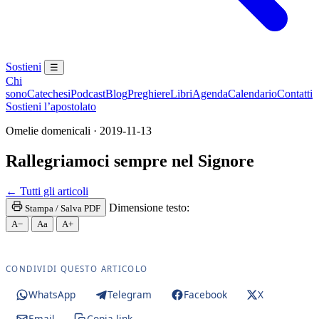
Sostieni
☰
Chi
sono
Catechesi
Podcast
Blog
Preghiere
Libri
Agenda
Calendario
Contatti
Sostieni l’apostolato
Omelie domenicali · 2019-11-13
Rallegriamoci sempre nel Signore
Eucaristia · Santissima Eucaristia · Santissimo Sac
← Tutti gli articoli
Dimensione testo:
Stampa / Salva PDF
A−
Aa
A+
CONDIVIDI QUESTO ARTICOLO
WhatsApp
Telegram
Facebook
X
Email
Copia link