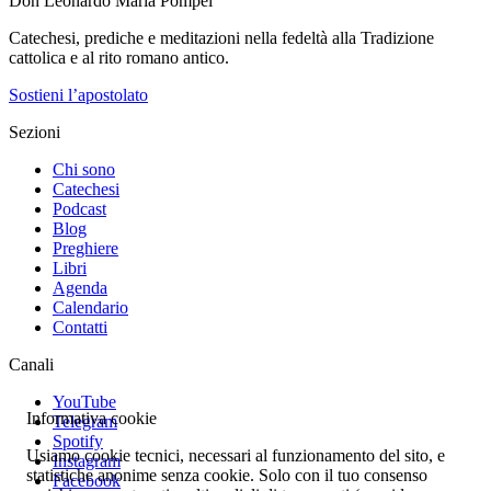
Don Leonardo Maria Pompei
Catechesi, prediche e meditazioni nella fedeltà alla Tradizione
cattolica e al rito romano antico.
Sostieni l’apostolato
Sezioni
Chi sono
Catechesi
Podcast
Blog
Preghiere
Libri
Agenda
Calendario
Contatti
Canali
YouTube
Informativa cookie
Telegram
Spotify
Usiamo cookie tecnici, necessari al funzionamento del sito, e
Instagram
statistiche anonime senza cookie. Solo con il tuo consenso
Facebook