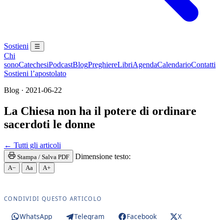
Sostieni
☰
Chi
sono
Catechesi
Podcast
Blog
Preghiere
Libri
Agenda
Calendario
Contatti
Sostieni l’apostolato
Blog · 2021-06-22
La Chiesa non ha il potere di ordinare
sacerdoti le donne
← Tutti gli articoli
Dimensione testo:
Stampa / Salva PDF
A−
Aa
A+
CONDIVIDI QUESTO ARTICOLO
WhatsApp
Telegram
Facebook
X