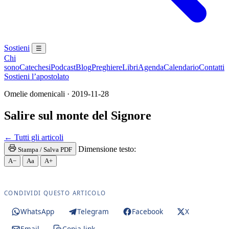
Sostieni
☰
Chi
sono
Catechesi
Podcast
Blog
Preghiere
Libri
Agenda
Calendario
Contatti
Sostieni l’apostolato
Omelie domenicali · 2019-11-28
Salire sul monte del Signore
← Tutti gli articoli
Dimensione testo:
Stampa / Salva PDF
A−
Aa
A+
CONDIVIDI QUESTO ARTICOLO
WhatsApp
Telegram
Facebook
X
Email
Copia link