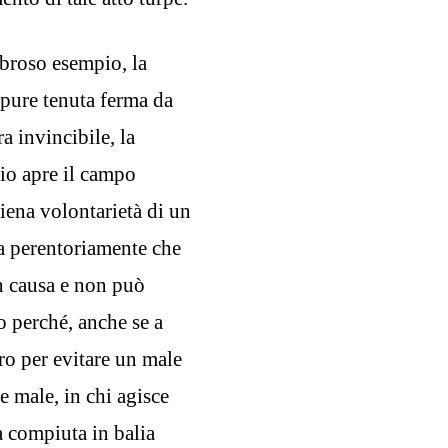
abroso esempio, la
ppure tenuta ferma da
a invincibile, la
pio apre il campo
piena volontarietà di un
a perentoriamente che
on causa e non può
o perché, anche se a
ro per evitare un male
 male, in chi agisce
 compiuta in balia