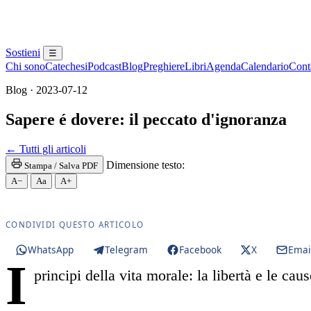
Sostieni
☰
Chi sono
Catechesi
Podcast
Blog
Preghiere
Libri
Agenda
Calendario
Conta
Blog · 2023-07-12
Sapere é dovere: il peccato d'ignoranza
Maria Santissima · Maria SS. · Beata Vergine · Beat
← Tutti gli articoli
Dimensione testo:
Stampa / Salva PDF
A−
Aa
A+
CONDIVIDI QUESTO ARTICOLO
WhatsApp
Telegram
Facebook
X
Emai
I
principi della vita morale: la libertà e le ca