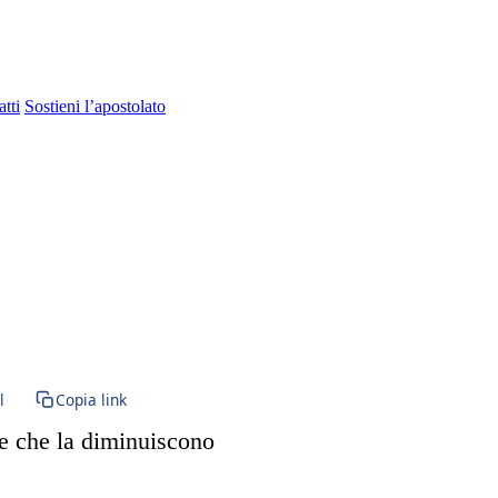
tti
Sostieni l’apostolato
a Vergine Maria · BVM · Novissimi · Morte · Inferno · Paradiso · anime
l
Copia link
use che la diminuiscono