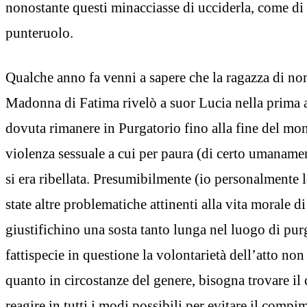
nonostante questi minacciasse di ucciderla, come di 
punteruolo.
Qualche anno fa venni a sapere che la ragazza di no
Madonna di Fatima rivelò a suor Lucia nella prima 
dovuta rimanere in Purgatorio fino alla fine del mo
violenza sessuale a cui per paura (di certo umanam
si era ribellata. Presumibilmente (io personalmente 
state altre problematiche attinenti alla vita morale d
giustifichino una sosta tanto lunga nel luogo di pur
fattispecie in questione la volontarietà dell’atto non 
quanto in circostanze del genere, bisogna trovare il 
reagire in tutti i modi possibili per evitare il compim