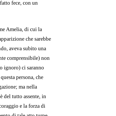
fatto fece, con un
me Amelia, di cui la
apparizione che sarebbe
ndo, aveva subito una
ente comprensibile) non
lo ignoro) ci saranno
i questa persona, che
gazione; ma nella
è del tutto assente, in
coraggio e la forza di
ento di tale atto turpe.