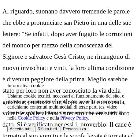
Al riguardo, suonano davvero tremende le parole
che ebbe a pronunciare san Pietro in una delle sue
lettere: “Se infatti, dopo aver fuggito le corruzioni
del mondo per mezzo della conoscenza del
Signore e salvatore Gesù Cristo, ne rimangono di
nuovo invischiati e vinti, la loro ultima condizione
è divenuta peggiore della prima. Meglio sarebbe
Informativa cookie
stato per loro non aver conosciuto la via della
Usiamo cookie tecnici, necessari al funzionamento del sito, e
giustizia, piuttosto che, dopo averla conosciuta,
statistiche anonime senza cookie. Solo con il tuo consenso
carichiamo contenuti multimediali di terze parti (es. video
voltar le spalle al santo precetto che era stato loro
YouTube). Puoi accettare, rifiutare o personalizzare. Dettagli
nella
Cookie Policy
e nella
Privacy Policy
.
dato. Si è verificato per essi il proverbio: Il cane è
Accetta tutti
Rifiuta tutti
Personalizza
tornato al suo vomito e la scrofa lavata è tornata ad