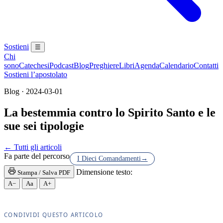
Sostieni
☰
Chi
sono
Catechesi
Podcast
Blog
Preghiere
Libri
Agenda
Calendario
Contatti
Sostieni l’apostolato
Blog · 2024-03-01
La bestemmia contro lo Spirito Santo e le
sue sei tipologie
Eucaristia · Santissima Eucaristia · Santissimo Sac
← Tutti gli articoli
Fa parte del percorso
I Dieci Comandamenti
→
Dimensione testo:
Stampa / Salva PDF
A−
Aa
A+
CONDIVIDI QUESTO ARTICOLO