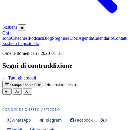
Sostieni
☰
Chi
sono
Catechesi
Podcast
Blog
Preghiere
Libri
Agenda
Calendario
Contatti
Sostieni l’apostolato
Omelie domenicali · 2020-01-31
Segni di contraddizione
Novissimi · Giudizio · Inferno · Paradiso · Purgator
← Tutti gli articoli
Dimensione testo:
Stampa / Salva PDF
A−
Aa
A+
CONDIVIDI QUESTO ARTICOLO
WhatsApp
Telegram
Facebook
X
Email
Copia link