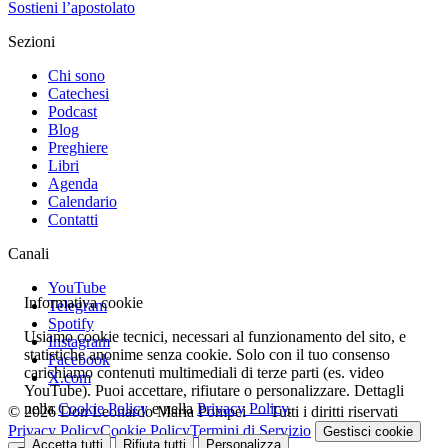
Sostieni l’apostolato
Sezioni
Chi sono
Catechesi
Podcast
Blog
Preghiere
Libri
Agenda
Calendario
Contatti
Canali
YouTube
Informativa cookie
Telegram
Spotify
Usiamo cookie tecnici, necessari al funzionamento del sito, e
Instagram
statistiche anonime senza cookie. Solo con il tuo consenso
Facebook
carichiamo contenuti multimediali di terze parti (es. video
X.com
YouTube). Puoi accettare, rifiutare o personalizzare. Dettagli
nella
Cookie Policy
e nella
Privacy Policy
.
© 2026 Don Leonardo Maria Pompei — Tutti i diritti riservati
Privacy Policy
Cookie Policy
Termini di Servizio
Gestisci cookie
Accetta tutti
Rifiuta tutti
Personalizza