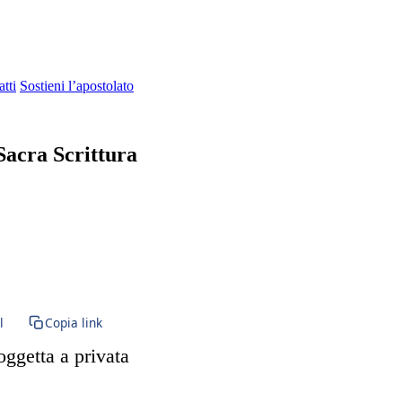
tti
Sostieni l’apostolato
 Sacra Scrittura
a tridentina · Forma Extraordinaria · Messa in latino · Paraclito · Par
l
Copia link
oggetta a privata