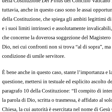
della Costituzione
Dei Filius
del Concilio Vaticano 
tuttavia, anche in questo caso sono le assai opportu
della Costituzione, che spiega gli ambiti legittimi d
e i suoi limiti intrinseci e assolutamente invalicabili,
che concerne la doverosa soggezione del Magistero s
Dio, nei cui confronti non si trova “al di sopra”, ma a
condizione di umile servitore.
È bene anche in questo caso, stante l’importanza e la
questione, mettersi in testuale ed esplicito ascolto d
paragrafo 10 della Costituzione: “Il compito di inte
la parola di Dio, scritta o trasmessa, è affidato al so
Chiesa, la cui autorità è esercitata nel nome di Gesù