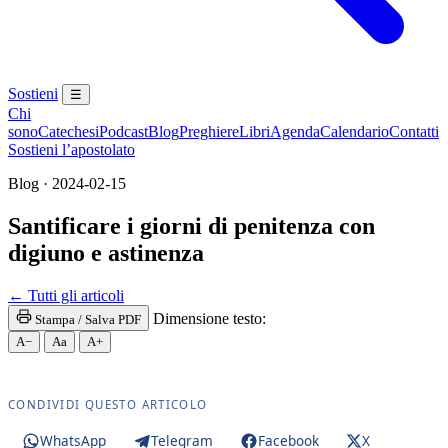
Sostieni
☰
Chi
sono
Catechesi
Podcast
Blog
Preghiere
Libri
Agenda
Calendario
Contatti
Sostieni l’apostolato
Blog · 2024-02-15
Santificare i giorni di penitenza con
digiuno e astinenza
Maria Santissima · Maria SS. · Beata Vergine · Bea
← Tutti gli articoli
Dimensione testo:
Stampa / Salva PDF
A−
Aa
A+
CONDIVIDI QUESTO ARTICOLO
WhatsApp
Telegram
Facebook
X