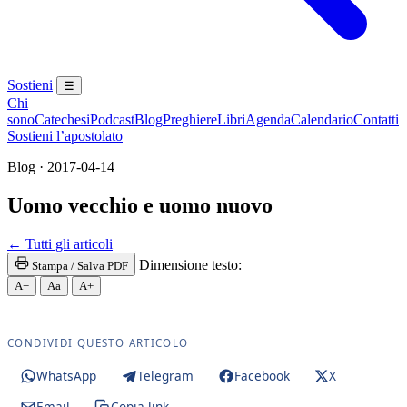
Sostieni
☰
Chi
sono
Catechesi
Podcast
Blog
Preghiere
Libri
Agenda
Calendario
Contatti
Sostieni l’apostolato
Blog · 2017-04-14
Uomo vecchio e uomo nuovo
Novissimi · Giudizio · Inferno · Paradiso · Purgator
← Tutti gli articoli
Dimensione testo:
Stampa / Salva PDF
A−
Aa
A+
CONDIVIDI QUESTO ARTICOLO
WhatsApp
Telegram
Facebook
X
Email
Copia link