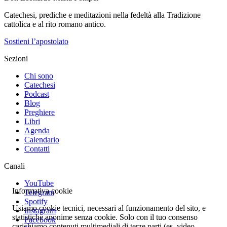
Catechesi, prediche e meditazioni nella fedeltà alla Tradizione
cattolica e al rito romano antico.
Sostieni l’apostolato
Sezioni
Chi sono
Catechesi
Podcast
Blog
Preghiere
Libri
Agenda
Calendario
Contatti
Canali
YouTube
Informativa cookie
Telegram
Spotify
Usiamo cookie tecnici, necessari al funzionamento del sito, e
Instagram
statistiche anonime senza cookie. Solo con il tuo consenso
Facebook
carichiamo contenuti multimediali di terze parti (es. video