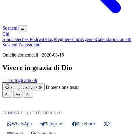
Sostieni
☰
Chi
sono
Catechesi
Podcast
Blog
Preghiere
Libri
Agenda
Calendario
Contatti
Sostieni l’apostolato
Omelie domenicali · 2020-03-15
Vivere in grazia di Dio
Santissima Eucaristia · Santissimo Sacramento · SS
← Tutti gli articoli
Dimensione testo:
Stampa / Salva PDF
A−
Aa
A+
CONDIVIDI QUESTO ARTICOLO
WhatsApp
Telegram
Facebook
X
Email
Copia link