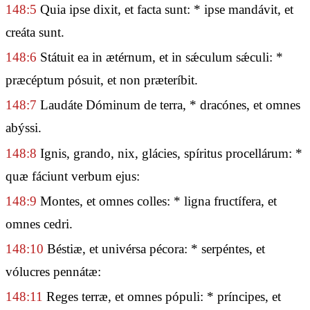
148:5
Quia ipse dixit, et facta sunt: * ipse mandávit, et
creáta sunt.
148:6
Státuit ea in ætérnum, et in sǽculum sǽculi: *
præcéptum pósuit, et non præteríbit.
148:7
Laudáte Dóminum de terra, * dracónes, et omnes
abýssi.
148:8
Ignis, grando, nix, glácies, spíritus procellárum: *
quæ fáciunt verbum ejus:
148:9
Montes, et omnes colles: * ligna fructífera, et
omnes cedri.
148:10
Béstiæ, et univérsa pécora: * serpéntes, et
vólucres pennátæ:
148:11
Reges terræ, et omnes pópuli: * príncipes, et