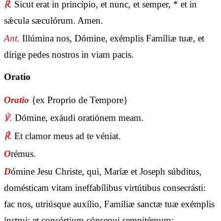
℟.
Sicut erat in princípio, et nunc, et semper, * et in
sǽcula sæculórum. Amen.
Ant.
Illúmina nos, Dómine, exémplis Famíliæ tuæ, et
dírige pedes nostros in viam pacis.
Oratio
Oratio
{ex Proprio de Tempore}
℣.
Dómine, exáudi oratiónem meam.
℟.
Et clamor meus ad te véniat.
O
rémus.
D
ómine Jesu Christe, qui, Maríæ et Joseph súbditus,
domésticam vitam ineffabílibus virtútibus consecrásti:
fac nos, utriúsque auxílio, Famíliæ sanctæ tuæ exémplis
ínstrui; et consórtium cónsequi sempitérnum: