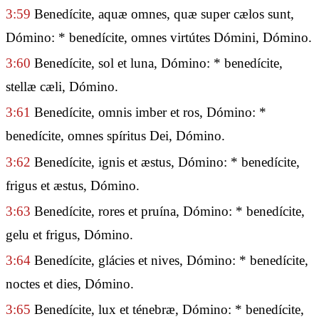
3:59
Benedícite, aquæ omnes, quæ super cælos sunt,
Dómino: * benedícite, omnes virtútes Dómini, Dómino.
3:60
Benedícite, sol et luna, Dómino: * benedícite,
stellæ cæli, Dómino.
3:61
Benedícite, omnis imber et ros, Dómino: *
benedícite, omnes spíritus Dei, Dómino.
3:62
Benedícite, ignis et æstus, Dómino: * benedícite,
frigus et æstus, Dómino.
3:63
Benedícite, rores et pruína, Dómino: * benedícite,
gelu et frigus, Dómino.
3:64
Benedícite, glácies et nives, Dómino: * benedícite,
noctes et dies, Dómino.
3:65
Benedícite, lux et ténebræ, Dómino: * benedícite,