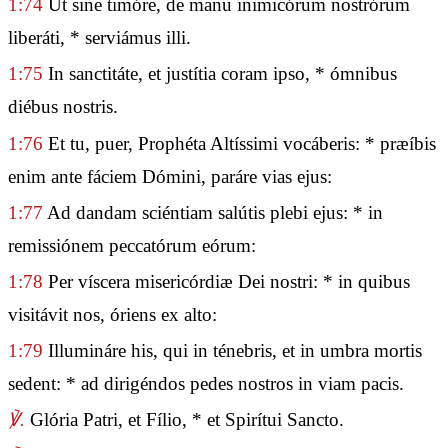
1:74
Ut sine timóre, de manu inimicórum nostrórum
liberáti, * serviámus illi.
1:75
In sanctitáte, et justítia coram ipso, * ómnibus
diébus nostris.
1:76
Et tu, puer, Prophéta Altíssimi vocáberis: * præíbis
enim ante fáciem Dómini, paráre vias ejus:
1:77
Ad dandam sciéntiam salútis plebi ejus: * in
remissiónem peccatórum eórum:
1:78
Per víscera misericórdiæ Dei nostri: * in quibus
visitávit nos, óriens ex alto:
1:79
Illumináre his, qui in ténebris, et in umbra mortis
sedent: * ad dirigéndos pedes nostros in viam pacis.
℣.
Glória Patri, et Fílio, * et Spirítui Sancto.