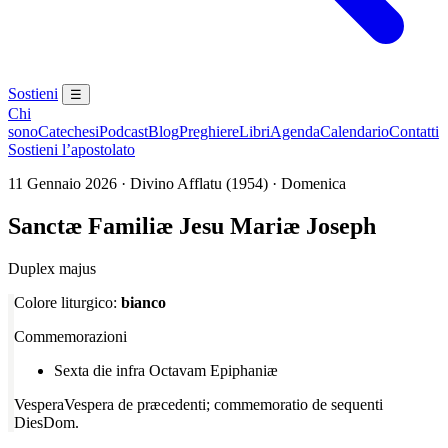
Sostieni
☰
Chi
sono
Catechesi
Podcast
Blog
Preghiere
Libri
Agenda
Calendario
Contatti
Sostieni l’apostolato
11 Gennaio 2026 · Divino Afflatu (1954) · Domenica
Sanctæ Familiæ Jesu Mariæ Joseph
Duplex majus
Colore liturgico:
bianco
Commemorazioni
Sexta die infra Octavam Epiphaniæ
Vespera
Vespera de præcedenti; commemoratio de sequenti
Dies
Dom.