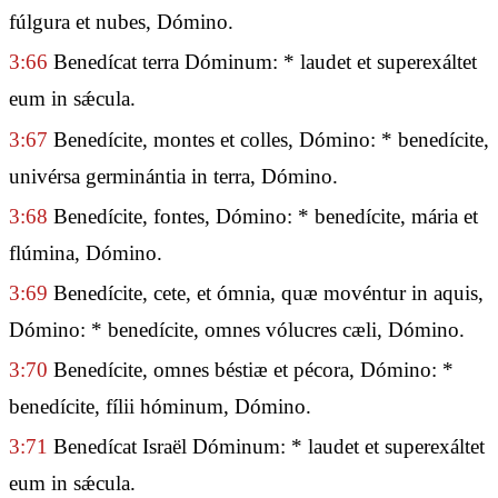
fúlgura et nubes, Dómino.
3:66
Benedícat terra Dóminum: * laudet et superexáltet
eum in sǽcula.
3:67
Benedícite, montes et colles, Dómino: * benedícite,
univérsa germinántia in terra, Dómino.
3:68
Benedícite, fontes, Dómino: * benedícite, mária et
flúmina, Dómino.
3:69
Benedícite, cete, et ómnia, quæ movéntur in aquis,
Dómino: * benedícite, omnes vólucres cæli, Dómino.
3:70
Benedícite, omnes béstiæ et pécora, Dómino: *
benedícite, fílii hóminum, Dómino.
3:71
Benedícat Israël Dóminum: * laudet et superexáltet
eum in sǽcula.