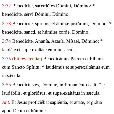
3:72
Benedícite, sacerdótes Dómini, Dómino: *
benedícite, servi Dómini, Dómino.
3:73
Benedícite, spíritus, et ánimæ justórum, Dómino: *
benedícite, sancti, et húmiles corde, Dómino.
3:74
Benedícite, Ananía, Azaría, Mísaël, Dómino: *
laudáte et superexaltáte eum in sǽcula.
3:75
(Fit reverentia:)
Benedicámus Patrem et Fílium
cum Sancto Spíritu: * laudémus et superexaltémus eum
in sǽcula.
3:56
Benedíctus es, Dómine, in firmaménto cæli: * et
laudábilis, et gloriósus, et superexaltátus in sǽcula.
Ant.
Et Jesus proficiébat sapiéntia, et ætáte, et grátia
apud Deum et hómines.