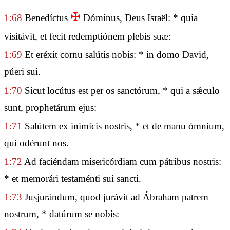
✠
1:68
Benedíctus
Dóminus, Deus Israël: * quia
visitávit, et fecit redemptiónem plebis suæ:
1:69
Et eréxit cornu salútis nobis: * in domo David,
púeri sui.
1:70
Sicut locútus est per os sanctórum, * qui a sǽculo
sunt, prophetárum ejus:
1:71
Salútem ex inimícis nostris, * et de manu ómnium,
qui odérunt nos.
1:72
Ad faciéndam misericórdiam cum pátribus nostris:
* et memorári testaménti sui sancti.
1:73
Jusjurándum, quod jurávit ad Ábraham patrem
nostrum, * datúrum se nobis: