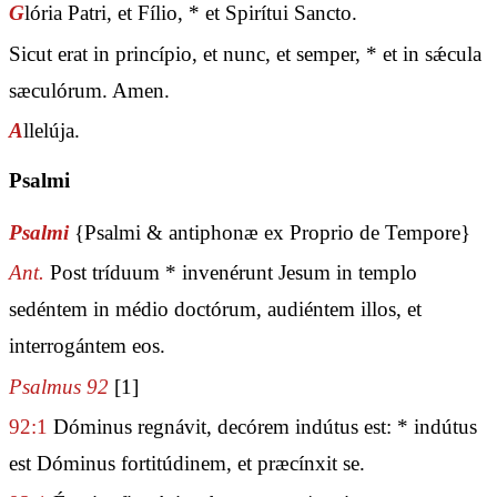
G
lória Patri, et Fílio, * et Spirítui Sancto.
Sicut erat in princípio, et nunc, et semper, * et in sǽcula
sæculórum. Amen.
A
llelúja.
Psalmi
Psalmi
{Psalmi & antiphonæ ex Proprio de Tempore}
Ant.
Post tríduum * invenérunt Jesum in templo
sedéntem in médio doctórum, audiéntem illos, et
interrogántem eos.
Psalmus 92
[1]
92:1
Dóminus regnávit, decórem indútus est: * indútus
est Dóminus fortitúdinem, et præcínxit se.