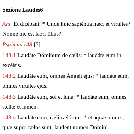
Sezione Laudes6
Ant.
Et dicébant: * Unde huic sapiéntia hæc, et virtútes?
Nonne hic est fabri fílius?
Psalmus 148
[5]
148:1
Laudáte Dóminum de cælis: * laudáte eum in
excélsis.
148:2
Laudáte eum, omnes Ángeli ejus: * laudáte eum,
omnes virtútes ejus.
148:3
Laudáte eum, sol et luna: * laudáte eum, omnes
stellæ et lumen.
148:4
Laudáte eum, cæli cælórum: * et aquæ omnes,
quæ super cælos sunt, laudent nomen Dómini.