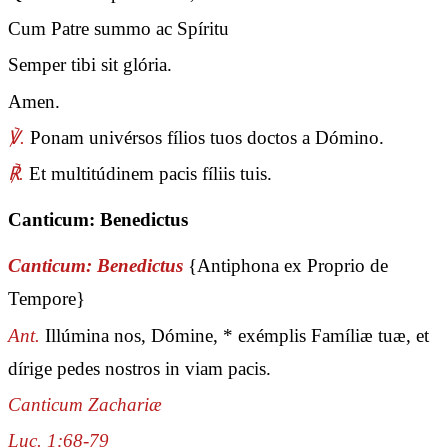
Cum Patre summo ac Spíritu
Semper tibi sit glória.
Amen.
℣.
Ponam univérsos fílios tuos doctos a Dómino.
℟.
Et multitúdinem pacis fíliis tuis.
Canticum: Benedictus
Canticum: Benedictus
{Antiphona ex Proprio de
Tempore}
Ant.
Illúmina nos, Dómine, * exémplis Famíliæ tuæ, et
dírige pedes nostros in viam pacis.
Canticum Zachariæ
Luc. 1:68-79