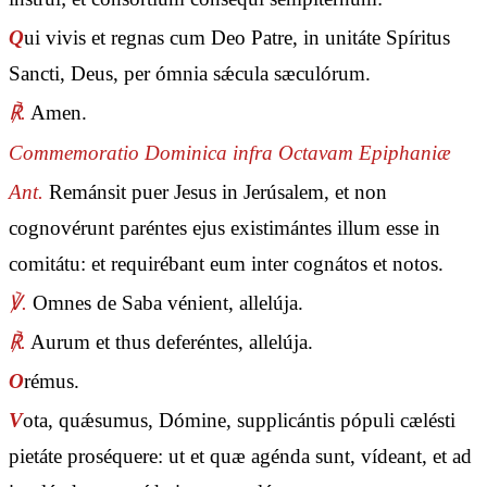
Q
ui vivis et regnas cum Deo Patre, in unitáte Spíritus
Sancti, Deus, per ómnia sǽcula sæculórum.
℟.
Amen.
Commemoratio Dominica infra Octavam Epiphaniæ
Ant.
Remánsit puer Jesus in Jerúsalem, et non
cognovérunt paréntes ejus existimántes illum esse in
comitátu: et requirébant eum inter cognátos et notos.
℣.
Omnes de Saba vénient, allelúja.
℟.
Aurum et thus deferéntes, allelúja.
O
rémus.
V
ota, quǽsumus, Dómine, supplicántis pópuli cælésti
pietáte proséquere: ut et quæ agénda sunt, vídeant, et ad