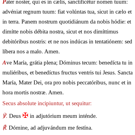
P
ater noster, qui es in cælis, sanctificétur nomen tuum:
advéniat regnum tuum: fiat volúntas tua, sicut in cælo et
in terra. Panem nostrum quotidiánum da nobis hódie: et
dimítte nobis débita nostra, sicut et nos dimíttimus
debitóribus nostris: et ne nos indúcas in tentatiónem: sed
líbera nos a malo. Amen.
A
ve María, grátia plena; Dóminus tecum: benedícta tu in
muliéribus, et benedíctus fructus ventris tui Jesus. Sancta
María, Mater Dei, ora pro nobis peccatóribus, nunc et in
hora mortis nostræ. Amen.
Secus absolute incipiuntur, ut sequitur:
✠
℣.
Deus
in adjutórium meum inténde.
℟.
Dómine, ad adjuvándum me festína.