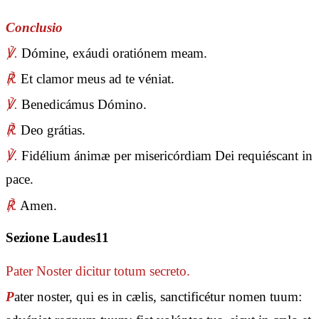
Conclusio
℣.
Dómine, exáudi oratiónem meam.
℟.
Et clamor meus ad te véniat.
℣.
Benedicámus Dómino.
℟.
Deo grátias.
℣.
Fidélium ánimæ per misericórdiam Dei requiéscant in
pace.
℟.
Amen.
Sezione Laudes11
Pater Noster
dicitur totum secreto.
P
ater noster, qui es in cælis, sanctificétur nomen tuum: