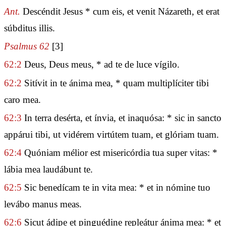
Ant.
Descéndit Jesus * cum eis, et venit Názareth, et erat
súbditus illis.
Psalmus 62
[3]
62:2
Deus, Deus meus, * ad te de luce vígilo.
62:2
Sitívit in te ánima mea, * quam multiplíciter tibi
caro mea.
62:3
In terra desérta, et ínvia, et inaquósa: * sic in sancto
appárui tibi, ut vidérem virtútem tuam, et glóriam tuam.
62:4
Quóniam mélior est misericórdia tua super vitas: *
lábia mea laudábunt te.
62:5
Sic benedícam te in vita mea: * et in nómine tuo
levábo manus meas.
62:6
Sicut ádipe et pinguédine repleátur ánima mea: * et