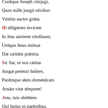
Curǽque Joseph cónjugi,
Quos mille jungit néxibus
Virtútis auctor grátia.
H
i diligéntes ínvicem
In Jesu amórem cónfluunt,
Utríque Jesus mútuæ
Dat caritátis prǽmia.
S
ic fiat, ut nos cáritas
Jungat perénni fœ́dere,
Pacémque alens domésticam
Amára vitæ témperet!
J
esu, tuis obédiens
Qui factus es paréntibus,