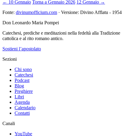
← 10 Gennaio
Torna a Gennaio 2026
12 Gennaio →
Fonte:
divinumofficium.com
· Versione: Divino Afflatu - 1954
Don Leonardo Maria Pompei
Catechesi, prediche e meditazioni nella fedeltà alla Tradizione
cattolica e al rito romano antico.
Sostieni l’apostolato
Sezioni
Chi sono
Catechesi
Podcast
Blog
Preghiere
Libri
Agenda
Calendario
Contatti
Canali
YouTube