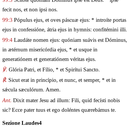
fecit nos, et non ipsi nos.
99:3
Pópulus ejus, et oves páscuæ ejus: * introíte portas
ejus in confessióne, átria ejus in hymnis: confitémini illi.
99:4
Laudáte nomen ejus: quóniam suávis est Dóminus,
in ætérnum misericórdia ejus, * et usque in
generatiónem et generatiónem véritas ejus.
℣.
Glória Patri, et Fílio, * et Spirítui Sancto.
℟.
Sicut erat in princípio, et nunc, et semper, * et in
sǽcula sæculórum. Amen.
Ant.
Dixit mater Jesu ad illum: Fili, quid fecísti nobis
sic? Ecce pater tuus et ego doléntes quærebámus te.
Sezione Laudes4