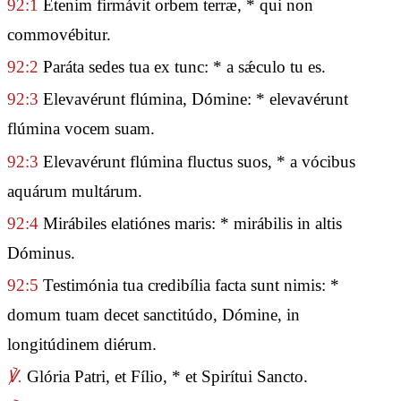
92:1
Étenim firmávit orbem terræ, * qui non
commovébitur.
92:2
Paráta sedes tua ex tunc: * a sǽculo tu es.
92:3
Elevavérunt flúmina, Dómine: * elevavérunt
flúmina vocem suam.
92:3
Elevavérunt flúmina fluctus suos, * a vócibus
aquárum multárum.
92:4
Mirábiles elatiónes maris: * mirábilis in altis
Dóminus.
92:5
Testimónia tua credibília facta sunt nimis: *
domum tuam decet sanctitúdo, Dómine, in
longitúdinem diérum.
℣.
Glória Patri, et Fílio, * et Spirítui Sancto.