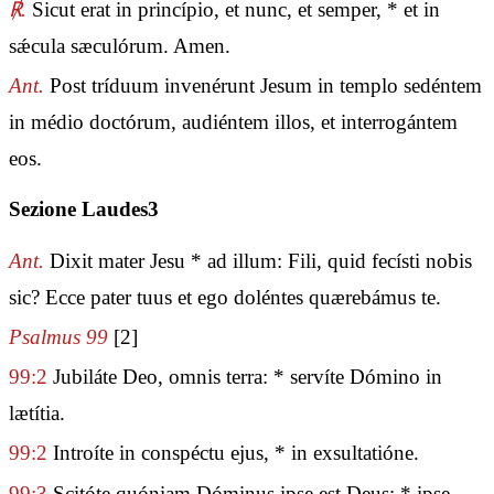
℟.
Sicut erat in princípio, et nunc, et semper, * et in
sǽcula sæculórum. Amen.
Ant.
Post tríduum invenérunt Jesum in templo sedéntem
in médio doctórum, audiéntem illos, et interrogántem
eos.
Sezione Laudes3
Ant.
Dixit mater Jesu * ad illum: Fili, quid fecísti nobis
sic? Ecce pater tuus et ego doléntes quærebámus te.
Psalmus 99
[2]
99:2
Jubiláte Deo, omnis terra: * servíte Dómino in
lætítia.
99:2
Introíte in conspéctu ejus, * in exsultatióne.
99:3
Scitóte quóniam Dóminus ipse est Deus: * ipse