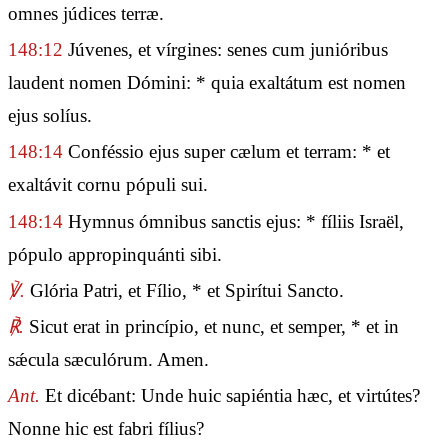
omnes júdices terræ.
148:12
Júvenes, et vírgines: senes cum junióribus
laudent nomen Dómini: * quia exaltátum est nomen
ejus solíus.
148:14
Conféssio ejus super cælum et terram: * et
exaltávit cornu pópuli sui.
148:14
Hymnus ómnibus sanctis ejus: * fíliis Israël,
pópulo appropinquánti sibi.
℣.
Glória Patri, et Fílio, * et Spirítui Sancto.
℟.
Sicut erat in princípio, et nunc, et semper, * et in
sǽcula sæculórum. Amen.
Ant.
Et dicébant: Unde huic sapiéntia hæc, et virtútes?
Nonne hic est fabri fílius?