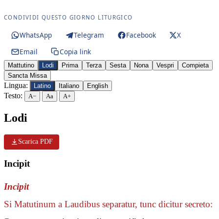
CONDIVIDI QUESTO GIORNO LITURGICO
WhatsApp
Telegram
Facebook
X
Email
Copia link
Mattutino
Lodi
Prima
Terza
Sesta
Nona
Vespri
Compieta
Sancta Missa
Lingua:
Latino
Italiano
English
Testo:
A−
Aa
A+
Lodi
Scarica PDF
Incipit
Incipit
Si Matutinum a Laudibus separatur, tunc dicitur secreto: