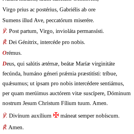
Virgo prius ac postérius, Gabriélis ab ore
Sumens illud Ave, peccatórum miserére.
℣.
Post partum, Virgo, invioláta permansísti.
℟.
Dei Génitrix, intercéde pro nobis.
O
rémus.
D
eus, qui salútis ætérnæ, beátæ Maríæ virginitáte
fecúnda, humáno géneri prǽmia præstitísti: tríbue,
quǽsumus; ut ipsam pro nobis intercédere sentiámus,
per quam merúimus auctórem vitæ suscípere, Dóminum
nostrum Jesum Christum Fílium tuum. Amen.
✠
℣.
Divínum auxílium
máneat semper nobíscum.
℟.
Amen.