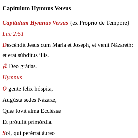
Capitulum Hymnus Versus
Capitulum Hymnus Versus
{ex Proprio de Tempore}
Luc 2:51
D
escéndit Jesus cum María et Joseph, et venit Názareth:
et erat súbditus illis.
℟.
Deo grátias.
Hymnus
O
gente felix hóspita,
Augústa sedes Názaræ,
Quæ fovit alma Ecclésiæ
Et prótulit primórdia.
S
ol, qui perérrat áureo