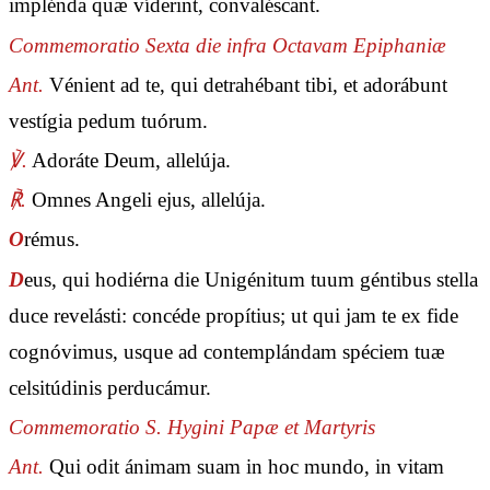
implénda quæ víderint, convaléscant.
Commemoratio Sexta die infra Octavam Epiphaniæ
Ant.
Vénient ad te, qui detrahébant tibi, et adorábunt
vestígia pedum tuórum.
℣.
Adoráte Deum, allelúja.
℟.
Omnes Angeli ejus, allelúja.
O
rémus.
D
eus, qui hodiérna die Unigénitum tuum géntibus stella
duce revelásti: concéde propítius; ut qui jam te ex fide
cognóvimus, usque ad contemplándam spéciem tuæ
celsitúdinis perducámur.
Commemoratio S. Hygini Papæ et Martyris
Ant.
Qui odit ánimam suam in hoc mundo, in vitam