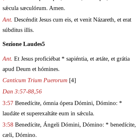
sǽcula sæculórum. Amen.
Ant.
Descéndit Jesus cum eis, et venit Názareth, et erat
súbditus illis.
Sezione Laudes5
Ant.
Et Jesus proficiébat * sapiéntia, et ætáte, et grátia
apud Deum et hómines.
Canticum Trium Puerorum
[4]
Dan 3:57-88,56
3:57
Benedícite, ómnia ópera Dómini, Dómino: *
laudáte et superexaltáte eum in sǽcula.
3:58
Benedícite, Ángeli Dómini, Dómino: * benedícite,
cæli, Dómino.