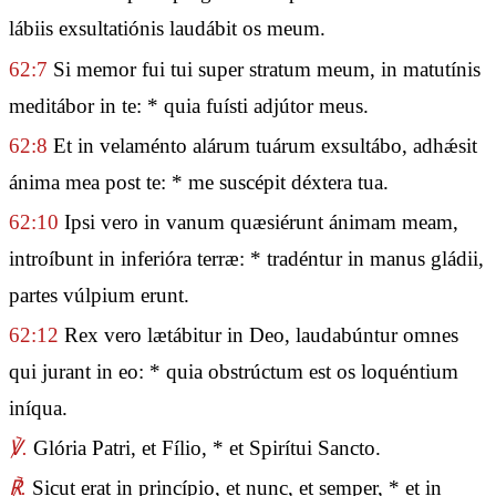
lábiis exsultatiónis laudábit os meum.
62:7
Si memor fui tui super stratum meum, in matutínis
meditábor in te: * quia fuísti adjútor meus.
62:8
Et in velaménto alárum tuárum exsultábo, adhǽsit
ánima mea post te: * me suscépit déxtera tua.
62:10
Ipsi vero in vanum quæsiérunt ánimam meam,
introíbunt in inferióra terræ: * tradéntur in manus gládii,
partes vúlpium erunt.
62:12
Rex vero lætábitur in Deo, laudabúntur omnes
qui jurant in eo: * quia obstrúctum est os loquéntium
iníqua.
℣.
Glória Patri, et Fílio, * et Spirítui Sancto.
℟.
Sicut erat in princípio, et nunc, et semper, * et in