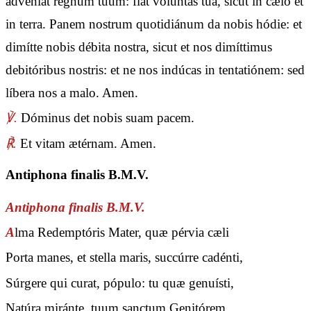
advéniat regnum tuum: fiat volúntas tua, sicut in cælo et
in terra. Panem nostrum quotidiánum da nobis hódie: et
dimítte nobis débita nostra, sicut et nos dimíttimus
debitóribus nostris: et ne nos indúcas in tentatiónem: sed
líbera nos a malo. Amen.
℣.
Dóminus det nobis suam pacem.
℟.
Et vitam ætérnam. Amen.
Antiphona finalis B.M.V.
Antiphona finalis B.M.V.
A
lma Redemptóris Mater, quæ pérvia cæli
Porta manes, et stella maris, succúrre cadénti,
Súrgere qui curat, pópulo: tu quæ genuísti,
Natúra miránte, tuum sanctum Genitórem,