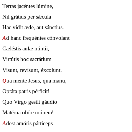
Terras jacéntes lúmine,
Nil grátius per sǽcula
Hac vidit æde, aut sánctius.
A
d hanc frequéntes cónvolant
Cæléstis aulæ núntii,
Virtútis hoc sacrárium
Visunt, revísunt, éxcolunt.
Q
ua mente Jesus, qua manu,
Optáta patris pérficit!
Quo Virgo gestit gáudio
Matérna obíre múnera!
A
dest amóris párticeps