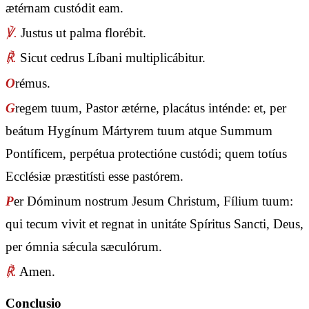
ætérnam custódit eam.
℣.
Justus ut palma florébit.
℟.
Sicut cedrus Líbani multiplicábitur.
O
rémus.
G
regem tuum, Pastor ætérne, placátus inténde: et, per
beátum Hygínum Mártyrem tuum atque Summum
Pontíficem, perpétua protectióne custódi; quem totíus
Ecclésiæ præstitísti esse pastórem.
P
er Dóminum nostrum Jesum Christum, Fílium tuum:
qui tecum vivit et regnat in unitáte Spíritus Sancti, Deus,
per ómnia sǽcula sæculórum.
℟.
Amen.
Conclusio